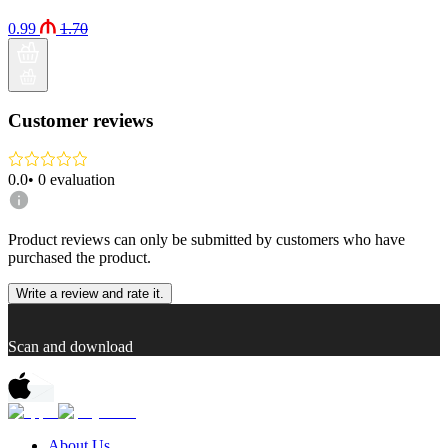
0.99
1.70
Customer reviews
0.0
•
0
evaluation
Product reviews can only be submitted by customers who have
purchased the product.
Write a review and rate it.
Scan and download
About Us