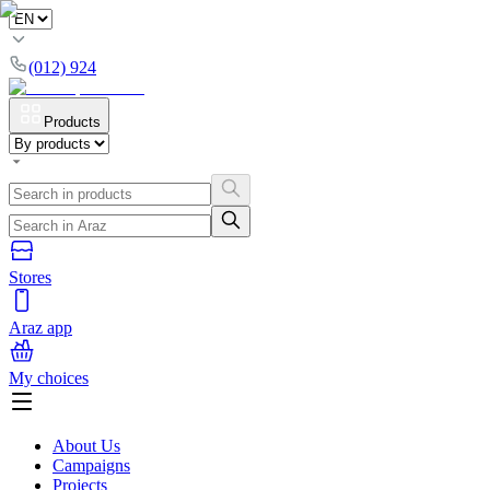
(012) 924
Products
Stores
Araz app
My choices
About Us
Campaigns
Projects