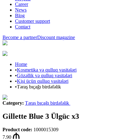
Career
News
Blog
Customer support
Contact
Become a partner
Discount magazine
Home
•
Kosmetika və qulluq vasitələri
•
Gözəllik və qulluq vasitələri
•
Kişi üçün qulluq vasitələri
•
Təraş bıçağı birdəfəlik
Category
:
Təraş bıçağı birdəfəlik
Gillette Blue 3 Ülgüc x3
Product code
:
1000015309
7.90