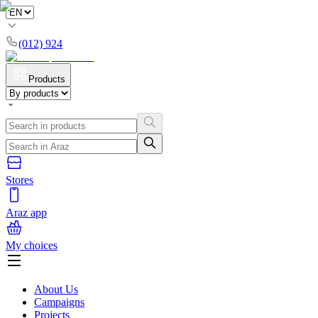
(012) 924
Products
Stores
Araz app
My choices
About Us
Campaigns
Projects