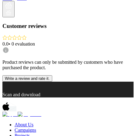
Customer reviews
0.0
•
0
evaluation
Product reviews can only be submitted by customers who have
purchased the product.
Write a review and rate it.
Scan and download
About Us
Campaigns
Projects