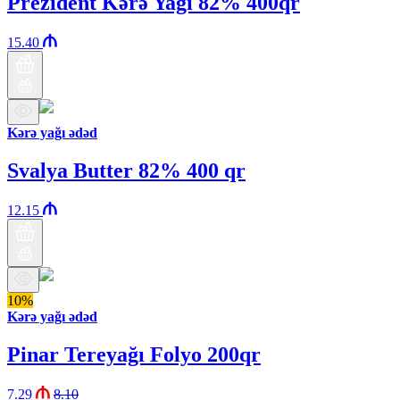
Prezident Kərə Yağı 82% 400qr
15.40
Kərə yağı ədəd
Svalya Butter 82% 400 qr
12.15
10%
Kərə yağı ədəd
Pinar Tereyağı Folyo 200qr
7.29
8.10