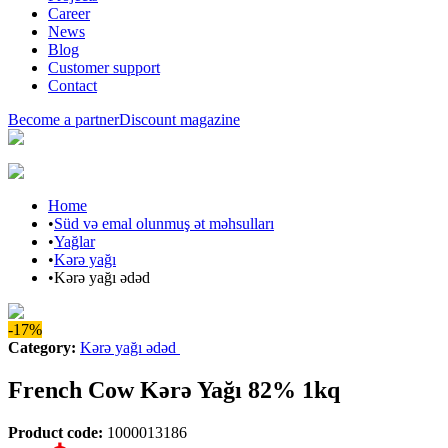
Career
News
Blog
Customer support
Contact
Become a partner
Discount magazine
Home
•
Süd və emal olunmuş ət məhsulları
•
Yağlar
•
Kərə yağı
•
Kərə yağı ədəd
-17%
Category
:
Kərə yağı ədəd
French Cow Kərə Yağı 82% 1kq
Product code
:
1000013186