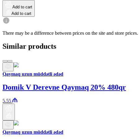
Add to cart
Add to cart
There may be a difference between prices on the site and store prices.
Similar products
Qaymaq uzun müddətli ədəd
Domik V Derevne Qaymaq 20% 480qr
5.55
Qaymaq uzun müddətli ədəd