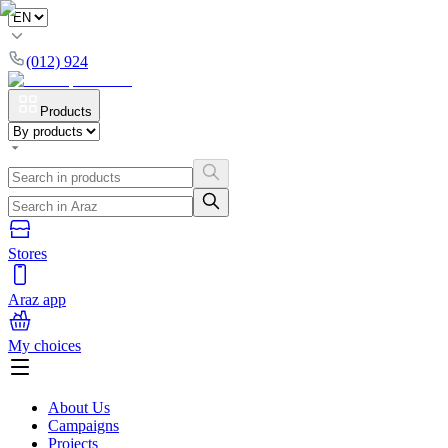
(012) 924
Products
Stores
Araz app
My choices
About Us
Campaigns
Projects