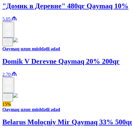
"Домик в Деревне" 480qr Qaymaq 10%
5.05
Qaymaq uzun müddətli ədəd
Domik V Derevne Qaymaq 20% 200qr
2.70
15%
Qaymaq uzun müddətli ədəd
Belarus Moloçniy Mir Qaymaq 33% 500q