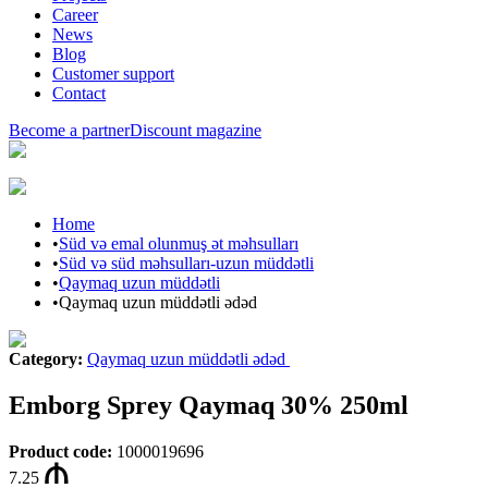
Career
News
Blog
Customer support
Contact
Become a partner
Discount magazine
Home
•
Süd və emal olunmuş ət məhsulları
•
Süd və süd məhsulları-uzun müddətli
•
Qaymaq uzun müddətli
•
Qaymaq uzun müddətli ədəd
Category
:
Qaymaq uzun müddətli ədəd
Emborg Sprey Qaymaq 30% 250ml
Product code
:
1000019696
7.25