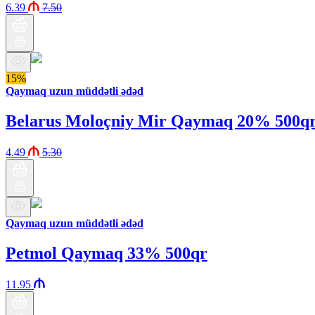
6.39
7.50
15%
Qaymaq uzun müddətli ədəd
Belarus Moloçniy Mir Qaymaq 20% 500q
4.49
5.30
Qaymaq uzun müddətli ədəd
Petmol Qaymaq 33% 500qr
11.95