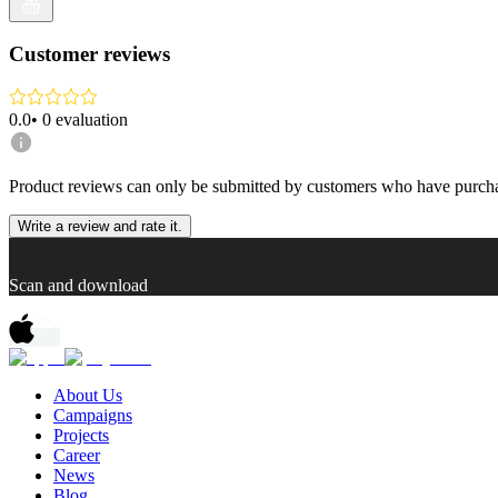
Customer reviews
0.0
•
0
evaluation
Product reviews can only be submitted by customers who have purcha
Write a review and rate it.
Scan and download
About Us
Campaigns
Projects
Career
News
Blog