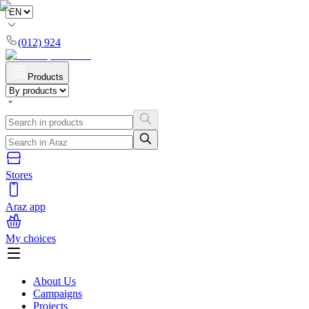
(012) 924
Products
Stores
Araz app
My choices
About Us
Campaigns
Projects