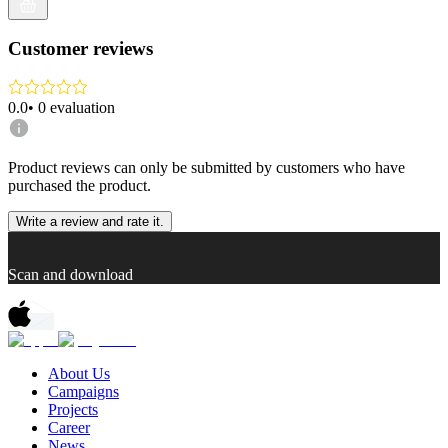
Customer reviews
0.0
•
0
evaluation
Product reviews can only be submitted by customers who have
purchased the product.
Write a review and rate it.
Scan and download
About Us
Campaigns
Projects
Career
News