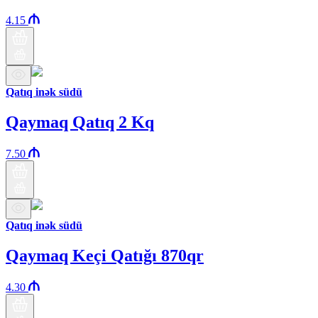
4.15
Qatıq inək südü
Qaymaq Qatıq 2 Kq
7.50
Qatıq inək südü
Qaymaq Keçi Qatığı 870qr
4.30