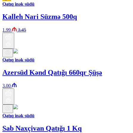
Qatıq inək südü
Kalleh Nari Süzmə 500q
1.99
3.45
Qatıq inək südü
Azersüd Kənd Qatığı 660qr Şüşə
3.00
Qatıq inək südü
Sab Naxçivan Qatığı 1 Kq