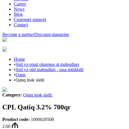
Career
News
Blog
Customer support
Contact
Become a partner
Discount magazine
Home
•
Süd və emal olunmuş ət məhsulları
•
Süd və süd məhsulları - qısa müddətli
•
Qatıq
•
Qatıq inək südü
Category
:
Qatıq inək südü
CPL Qatiq 3.2% 700qr
Product code
:
1000020508
2.60