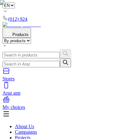
(012) 924
Products
Stores
Araz app
My choices
About Us
Campaigns
Projects