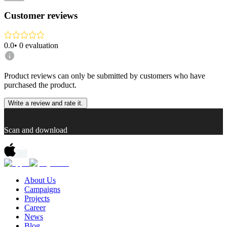
Customer reviews
0.0
•
0
evaluation
Product reviews can only be submitted by customers who have
purchased the product.
Write a review and rate it.
Scan and download
About Us
Campaigns
Projects
Career
News
Blog