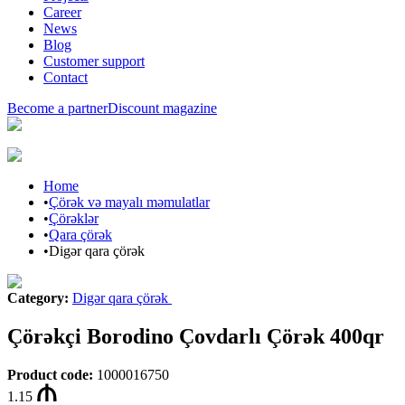
Career
News
Blog
Customer support
Contact
Become a partner
Discount magazine
Home
•
Çörək və mayalı məmulatlar
•
Çörəklər
•
Qara çörək
•
Digər qara çörək
Category
:
Digər qara çörək
Çörəkçi Borodino Çovdarlı Çörək 400qr
Product code
:
1000016750
1.15