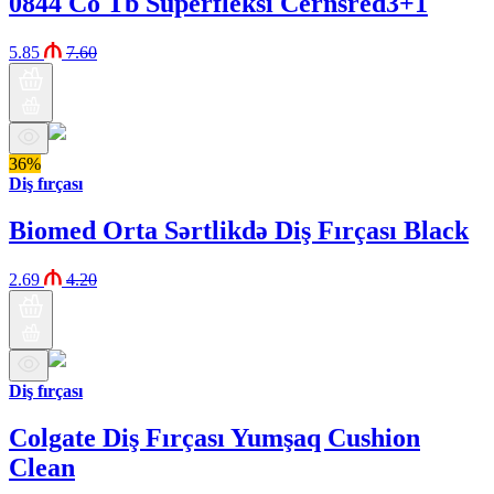
0844 Co Tb Superfleksi Cernsred3+1
5.85
7.60
36%
Diş fırçası
Biomed Orta Sərtlikdə Diş Fırçası Black
2.69
4.20
Diş fırçası
Colgate Diş Fırçası Yumşaq Cushion
Clean