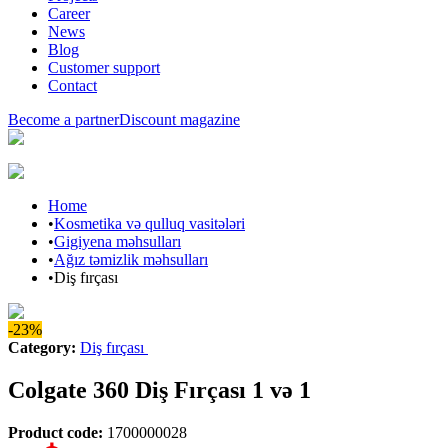
Career
News
Blog
Customer support
Contact
Become a partner
Discount magazine
Home
•
Kosmetika və qulluq vasitələri
•
Gigiyena məhsulları
•
Ağız təmizlik məhsulları
•
Diş fırçası
-23%
Category
:
Diş fırçası
Colgate 360 Diş Fırçası 1 və 1
Product code
:
1700000028