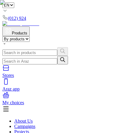
(012) 924
Products
Stores
Araz app
My choices
About Us
Campaigns
Projects