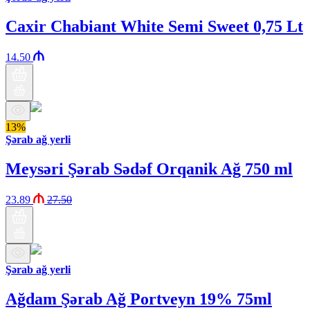
Caxir Chabiant White Semi Sweet 0,75 Lt
14.50
13%
Şərab ağ yerli
Meysəri Şərab Sədəf Orqanik Ağ 750 ml
23.89
27.50
Şərab ağ yerli
Ağdam Şərab Ağ Portveyn 19% 75ml