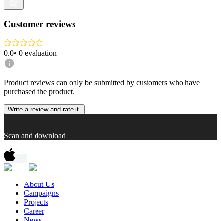
Customer reviews
0.0
•
0
evaluation
Product reviews can only be submitted by customers who have
purchased the product.
Write a review and rate it.
Scan and download
About Us
Campaigns
Projects
Career
News