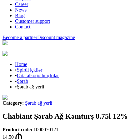
Career
News
Blog
Customer support
Contact
Become a partner
Discount magazine
Home
•
Spirtli içkilər
•
Orta alkoqollu içkilər
•
Şərab
•
Şərab ağ yerli
Category
:
Şərab ağ yerli
Chabiant Şərab Ağ Kəmturş 0.75l 12%
Product code
:
1000070121
14.50