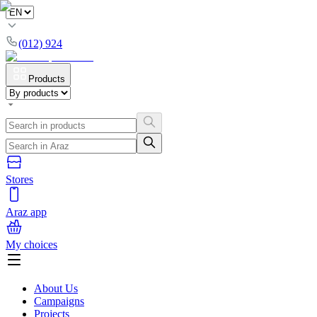
(012) 924
Products
Stores
Araz app
My choices
About Us
Campaigns
Projects