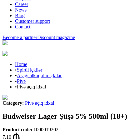
Career
News
Blog
Customer support
Contact
Become a partner
Discount magazine
Home
•
Spirtli içkilər
•
Aşağı alkoqollu içkilər
•
Pivə
•
Pivə açıq idxal
Category
:
Pivə açıq idxal
Budweiser Lager Şüşə 5% 500ml (18+)
Product code
:
1000019202
7.10