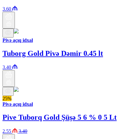
3.60
Pivə açıq idxal
Tuborg Gold Pivə Dəmir 0.45 lt
3.40
25%
Pivə açıq idxal
Pive Tuborq Gold Şüşə 5 6 % 0 5 Lt
2.55
3.40