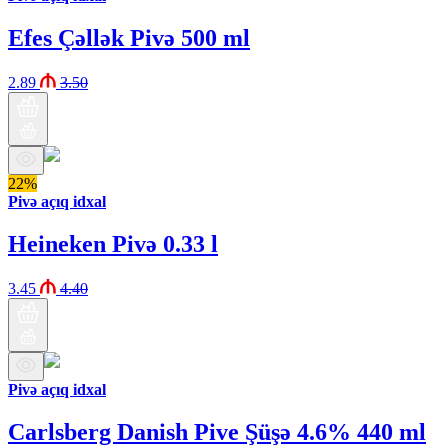
Efes Çəllək Pivə 500 ml
2.89
3.50
22%
Pivə açıq idxal
Heineken Pivə 0.33 l
3.45
4.40
Pivə açıq idxal
Carlsberg Danish Pive Şüşə 4.6% 440 ml