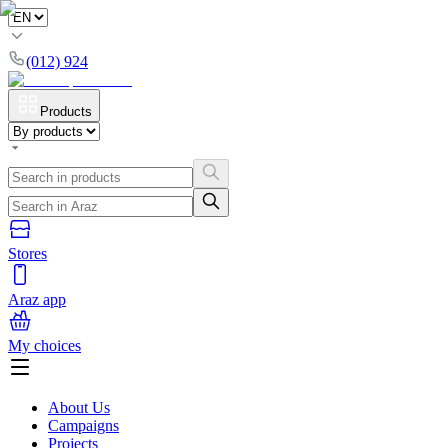
(012) 924
Products
Stores
Araz app
My choices
About Us
Campaigns
Projects