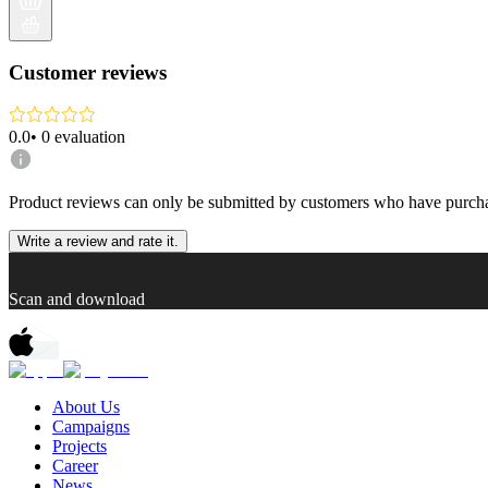
Customer reviews
0.0
•
0
evaluation
Product reviews can only be submitted by customers who have purcha
Write a review and rate it.
Scan and download
About Us
Campaigns
Projects
Career
News