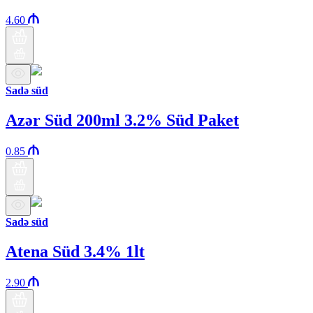
4.60
Sadə süd
Azər Süd 200ml 3.2% Süd Paket
0.85
Sadə süd
Atena Süd 3.4% 1lt
2.90