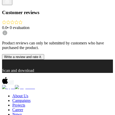
Customer reviews
0.0
•
0
evaluation
Product reviews can only be submitted by customers who have
purchased the product.
Write a review and rate it.
Scan and download
About Us
Campaigns
Projects
Career
News