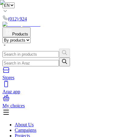
(012) 924
Products
Stores
Araz app
My choices
About Us
Campaigns
Projects