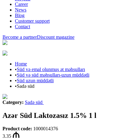
Career
News
Blog
Customer support
Contact
Become a partner
Discount magazine
Home
•
Süd və emal olunmuş ət məhsulları
•
Süd və süd məhsulları-uzun müddətli
•
Süd uzun müddətli
•
Sadə süd
Category
:
Sadə süd
Azər Süd Laktozasız 1.5% 1 l
Product code
:
1000014376
3.35