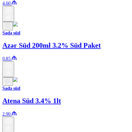
4.60
Sadə süd
Azər Süd 200ml 3.2% Süd Paket
0.85
Sadə süd
Atena Süd 3.4% 1lt
2.90