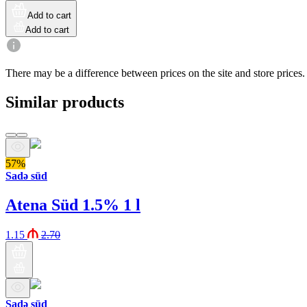
Add to cart
Add to cart
There may be a difference between prices on the site and store prices.
Similar products
57%
Sadə süd
Atena Süd 1.5% 1 l
1.15
2.70
Sadə süd