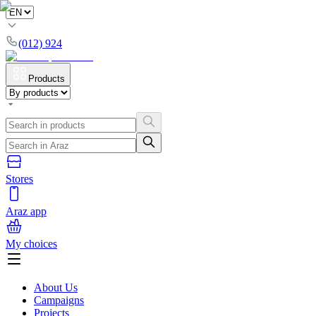
(012) 924
Products
Stores
Araz app
My choices
About Us
Campaigns
Projects