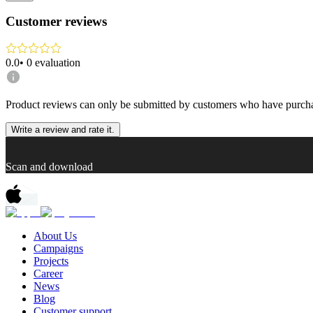
Customer reviews
0.0
•
0
evaluation
Product reviews can only be submitted by customers who have purcha
Write a review and rate it.
Scan and download
About Us
Campaigns
Projects
Career
News
Blog
Customer support