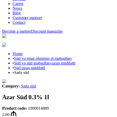
Career
News
Blog
Customer support
Contact
Become a partner
Discount magazine
Home
•
Süd və emal olunmuş ət məhsulları
•
Süd və süd məhsulları-uzun müddətli
•
Süd uzun müddətli
•
Sadə süd
Category
:
Sadə süd
Azər Süd 0.3% 1l
Product code
:
1000014889
2.60