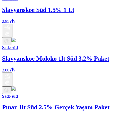
Slavyanskoe Süd 1.5% 1 Lt
2.85
Sadə süd
Slavyanskoe Moloko 1lt Süd 3.2% Paket
3.00
Sadə süd
Pınar 1lt Süd 2.5% Gerçek Yaşam Paket