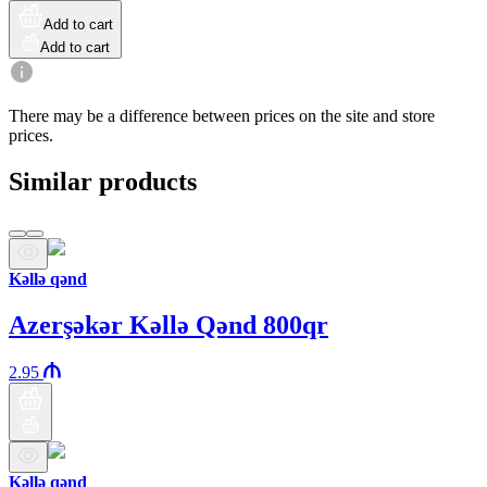
Add to cart
Add to cart
There may be a difference between prices on the site and store
prices.
Similar products
Kəllə qənd
Azerşəkər Kəllə Qənd 800qr
2.95
Kəllə qənd