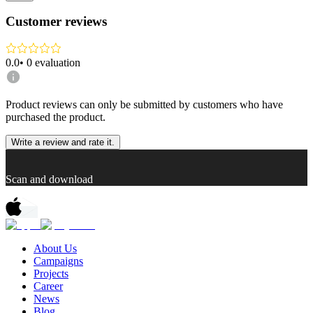
Customer reviews
0.0
•
0
evaluation
Product reviews can only be submitted by customers who have
purchased the product.
Write a review and rate it.
Scan and download
About Us
Campaigns
Projects
Career
News
Blog