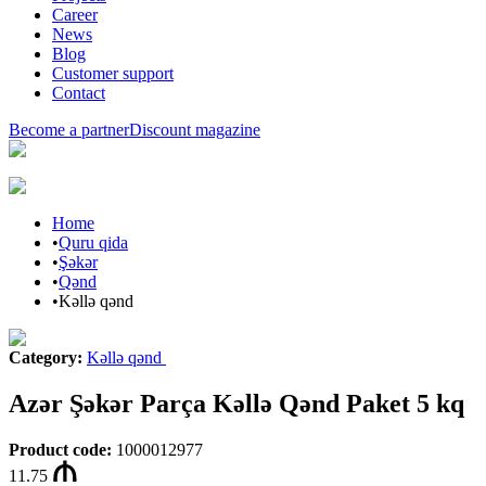
Career
News
Blog
Customer support
Contact
Become a partner
Discount magazine
Home
•
Quru qida
•
Şəkər
•
Qənd
•
Kəllə qənd
Category
:
Kəllə qənd
Azər Şəkər Parça Kəllə Qənd Paket 5 kq
Product code
:
1000012977
11.75