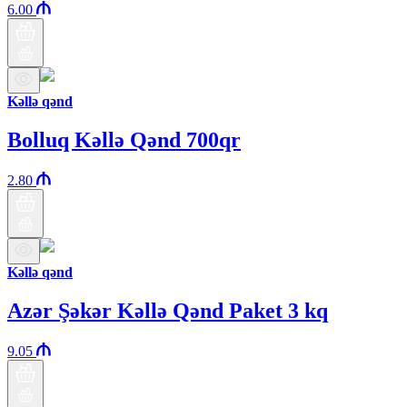
6.00
Kəllə qənd
Bolluq Kəllə Qənd 700qr
2.80
Kəllə qənd
Azər Şəkər Kəllə Qənd Paket 3 kq
9.05