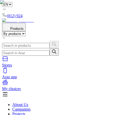
(012) 924
Products
Stores
Araz app
My choices
About Us
Campaigns
Projects