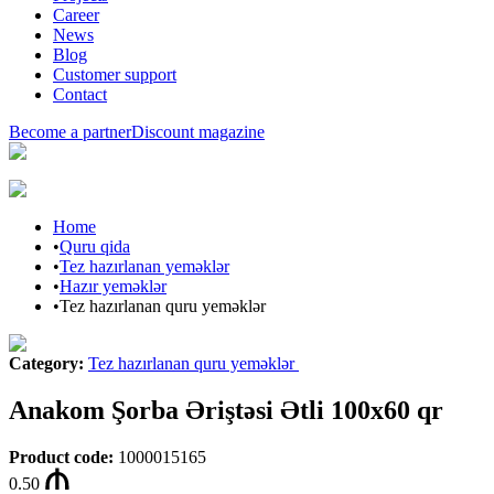
Career
News
Blog
Customer support
Contact
Become a partner
Discount magazine
Home
•
Quru qida
•
Tez hazırlanan yeməklər
•
Hazır yeməklər
•
Tez hazırlanan quru yeməklər
Category
:
Tez hazırlanan quru yeməklər
Anakom Şorba Əriştəsi Ətli 100x60 qr
Product code
:
1000015165
0.50