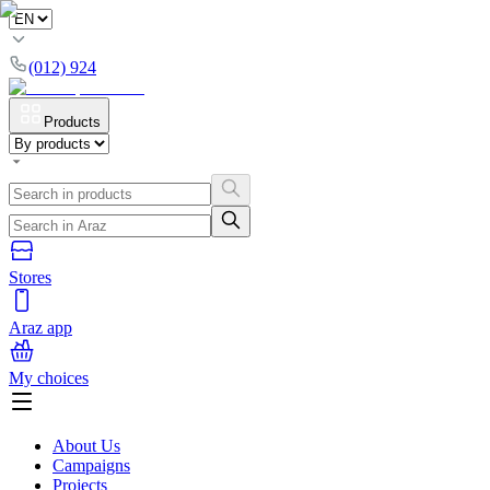
(012) 924
Products
Stores
Araz app
My choices
About Us
Campaigns
Projects