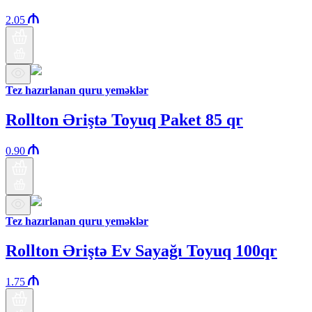
2.05
Tez hazırlanan quru yeməklər
Rollton Əriştə Toyuq Paket 85 qr
0.90
Tez hazırlanan quru yeməklər
Rollton Əriştə Ev Sayağı Toyuq 100qr
1.75