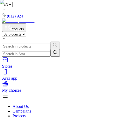
(012) 924
Products
Stores
Araz app
My choices
About Us
Campaigns
Projects