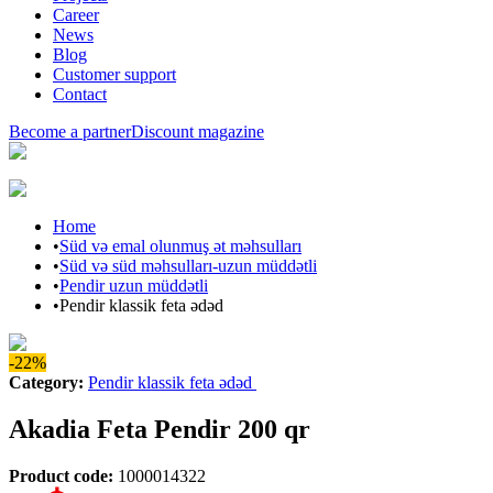
Career
News
Blog
Customer support
Contact
Become a partner
Discount magazine
Home
•
Süd və emal olunmuş ət məhsulları
•
Süd və süd məhsulları-uzun müddətli
•
Pendir uzun müddətli
•
Pendir klassik feta ədəd
-22%
Category
:
Pendir klassik feta ədəd
Akadia Feta Pendir 200 qr
Product code
:
1000014322