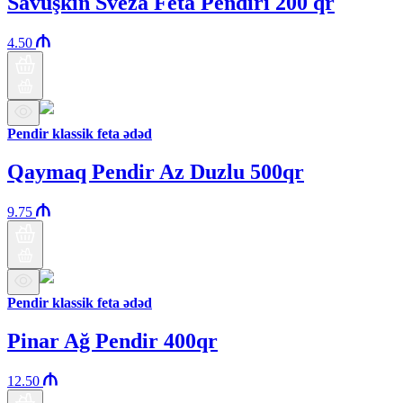
Savuşkin Sveza Feta Pendiri 200 qr
4.50
Pendir klassik feta ədəd
Qaymaq Pendir Az Duzlu 500qr
9.75
Pendir klassik feta ədəd
Pinar Ağ Pendir 400qr
12.50