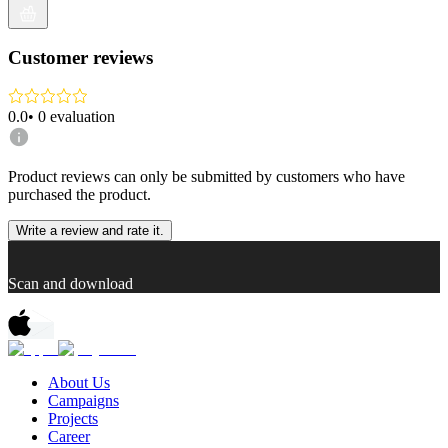
Customer reviews
0.0
•
0
evaluation
Product reviews can only be submitted by customers who have
purchased the product.
Write a review and rate it.
Scan and download
About Us
Campaigns
Projects
Career