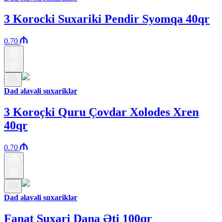
3 Korocki Suxariki Pendir Syomqa 40qr
0.70
Dad əlavəli suxariklər
3 Koroçki Quru Çovdar Xolodes Xren
40qr
0.70
Dad əlavəli suxariklər
Fanat Suxari Dana Əti 100qr