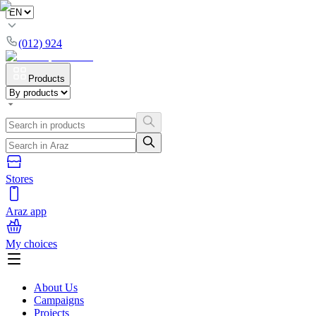
(012) 924
Products
Stores
Araz app
My choices
About Us
Campaigns
Projects