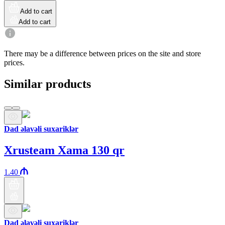
Add to cart
Add to cart
There may be a difference between prices on the site and store
prices.
Similar products
Dad əlavəli suxariklər
Xrusteam Xama 130 qr
1.40
Dad əlavəli suxariklər