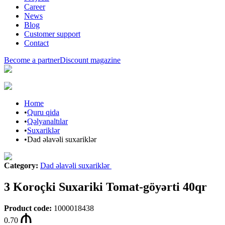
Career
News
Blog
Customer support
Contact
Become a partner
Discount magazine
Home
•
Quru qida
•
Qəlyanaltılar
•
Suxariklər
•
Dad əlavəli suxariklər
Category
:
Dad əlavəli suxariklər
3 Koroçki Suxariki Tomat-göyərti 40qr
Product code
:
1000018438
0.70