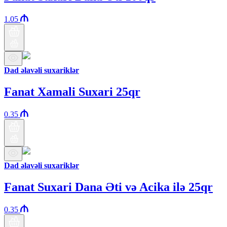
1.05
Dad əlavəli suxariklər
Fanat Xamali Suxari 25qr
0.35
Dad əlavəli suxariklər
Fanat Suxari Dana Əti və Acika ilə 25qr
0.35