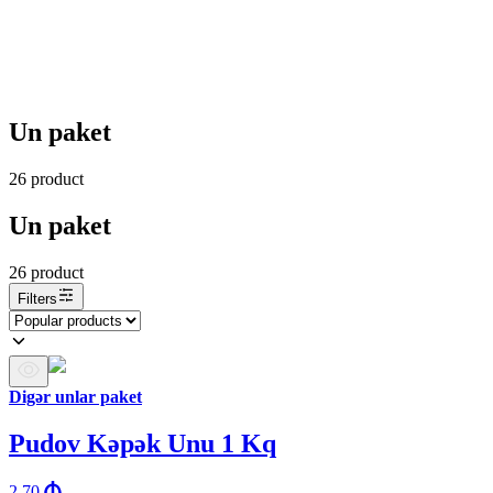
Un paket
26
product
Un paket
26
product
Filters
Digər unlar paket
Pudov Kəpək Unu 1 Kq
2.70