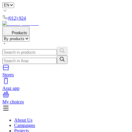
(012) 924
Products
Stores
Araz app
My choices
About Us
Campaigns
Projects