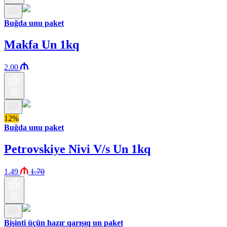
Buğda unu paket
Makfa Un 1kq
2.00
12%
Buğda unu paket
Petrovskiye Nivi V/s Un 1kq
1.49
1.70
Bişinti üçün hazır qarışıq un paket