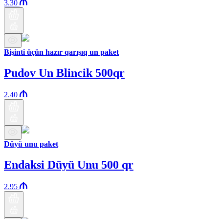
3.30
Bişinti üçün hazır qarışıq un paket
Pudov Un Blincik 500qr
2.40
Düyü unu paket
Endaksi Düyü Unu 500 qr
2.95