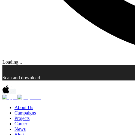
Loading...
Scan and download
About Us
Campaigns
Projects
Career
News
Blog