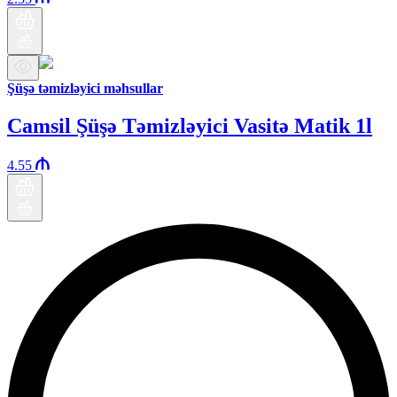
Şüşə təmizləyici məhsullar
Camsil Şüşə Təmizləyici Vasitə Matik 1l
4.55