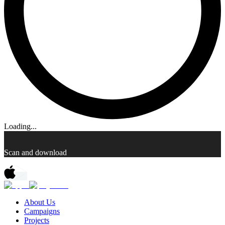
Loading...
Scan and download
About Us
Campaigns
Projects