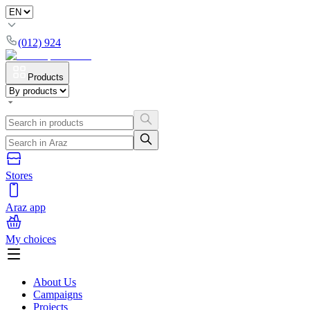
(012) 924
Products
Stores
Araz app
My choices
About Us
Campaigns
Projects