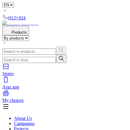
(012) 924
Products
Stores
Araz app
My choices
About Us
Campaigns
Projects