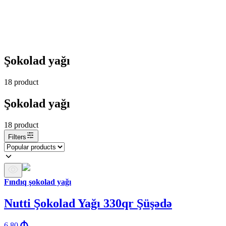
Şokolad yağı
18
product
Şokolad yağı
18
product
Filters
Fındıq şokolad yağı
Nutti Şokolad Yağı 330qr Şüşədə
6.80