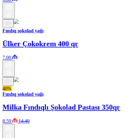
Fındıq şokolad yağı
Ülker Çokokrem 400 qr
7.00
40%
Fındıq şokolad yağı
Milka Fındıqlı Şokolad Pastası 350qr
8.59
14.40