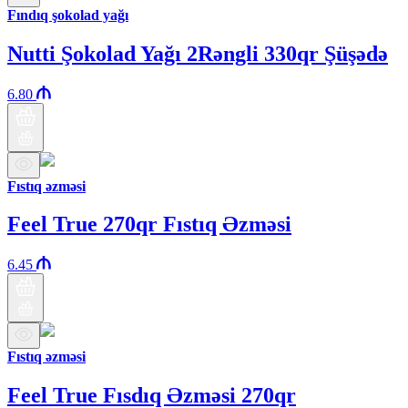
Fındıq şokolad yağı
Nutti Şokolad Yağı 2Rəngli 330qr Şüşədə
6.80
Fıstıq əzməsi
Feel True 270qr Fıstıq Əzməsi
6.45
Fıstıq əzməsi
Feel True Fısdıq Əzməsi 270qr