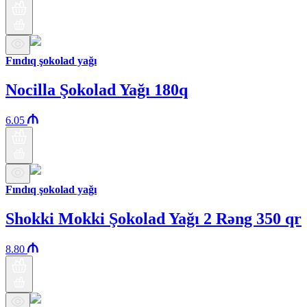
Fındıq şokolad yağı
Nocilla Şokolad Yağı 180q
6.05
Fındıq şokolad yağı
Shokki Mokki Şokolad Yağı 2 Rəng 350 qr
8.80