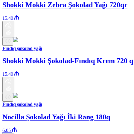
Shokki Mokki Zebra Şokolad Yağı 720qr
15.40
Fındıq şokolad yağı
Shokki Mokki Şokolad-Fındıq Krem 720 q
15.40
Fındıq şokolad yağı
Nocilla Şokolad Yağı İki Rəng 180q
6.05