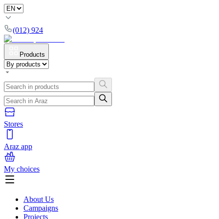
(012) 924
Products
Stores
Araz app
My choices
About Us
Campaigns
Projects