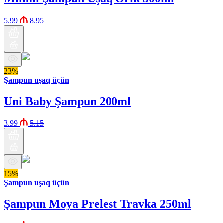
5.99
8.95
23%
Şampun uşaq üçün
Uni Baby Şampun 200ml
3.99
5.15
15%
Şampun uşaq üçün
Şampun Moya Prelest Travka 250ml