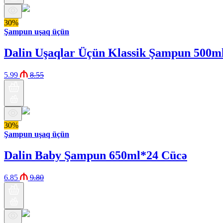
30%
Şampun uşaq üçün
Dalin Uşaqlar Üçün Klassik Şampun 500m
5.99
8.55
30%
Şampun uşaq üçün
Dalin Baby Şampun 650ml*24 Cücə
6.85
9.80