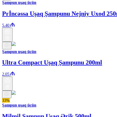
Şampun uşaq üçün
Prİncəssa Uşaq Şampunu Nejniy Uxod 250
5.40
Şampun uşaq üçün
Ultra Compact Uşaq Şampunu 200ml
2.05
33%
Şampun uşaq üçün
Milmil Şampun Uşaq Ərik 500ml