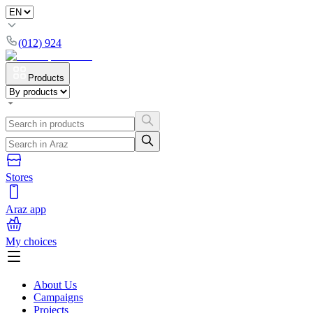
(012) 924
Products
Stores
Araz app
My choices
About Us
Campaigns
Projects