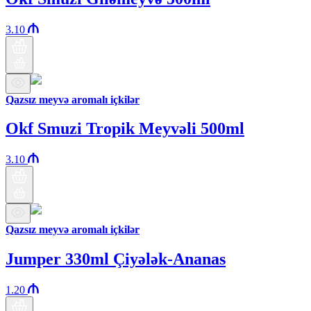
3.10
Qazsız meyvə aromalı içkilər
Okf Smuzi Tropik Meyvəli 500ml
3.10
Qazsız meyvə aromalı içkilər
Jumper 330ml Çiyələk-Ananas
1.20