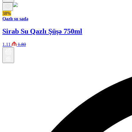
38%
Qazlı su sadə
Sirab Su Qazlı Şüşə 750ml
1.11
1.80