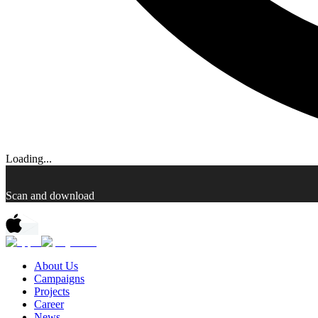
Loading...
Scan and download
About Us
Campaigns
Projects
Career
News