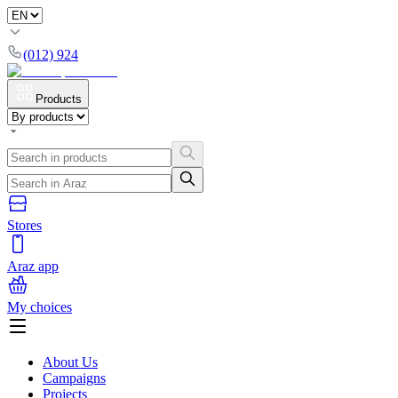
(012) 924
Products
Stores
Araz app
My choices
About Us
Campaigns
Projects