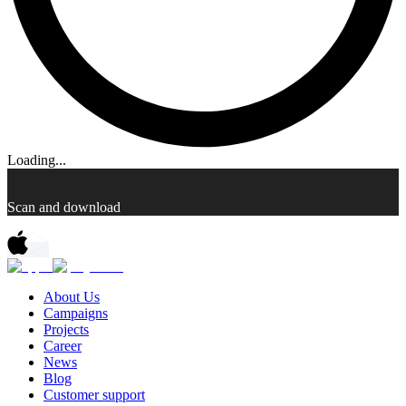
Loading...
Scan and download
About Us
Campaigns
Projects
Career
News
Blog
Customer support