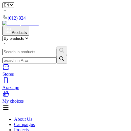
(012) 924
Products
Stores
Araz app
My choices
About Us
Campaigns
Projects