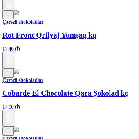
Çərəzli shokoladlar
Rot Front Qrilyaj Yumşaq kq
17.40
Çərəzli shokoladlar
Cobarde El Chocolate Qara Şokolad kq
14.00
Çərəzli shokoladlar