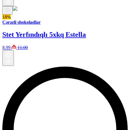
18%
Çərəzli shokoladlar
Stet Yerfındıqlı 5xkq Estella
8.99
11.00