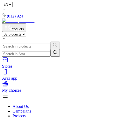
(012) 924
Products
Stores
Araz app
My choices
About Us
Campaigns
Projects