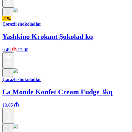
21%
Çərəzli shokoladlar
Yashkino Krokant Şokolad kq
9.49
12.00
Çərəzli shokoladlar
La Monde Konfet Cream Fudge 3kq
10.05