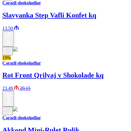
Çərəzli shokoladlar
Slavyanka Step Vafli Konfet kq
13.50
19%
Çərəzli shokoladlar
Rot Front Qrilyaj v Shokolade kq
23.49
29.15
Çərəzli shokoladlar
Akkond Mini-Rulet Rulik