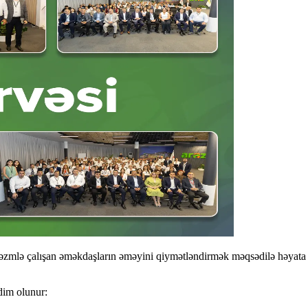
 əzmlə çalışan əməkdaşların əməyini qiymətləndirmək məqsədilə həyata k
dim olunur: