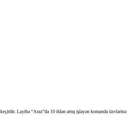
eçirilir. Layihə “Araz”da 10 ildən artıq işləyən komanda üzvlərinə