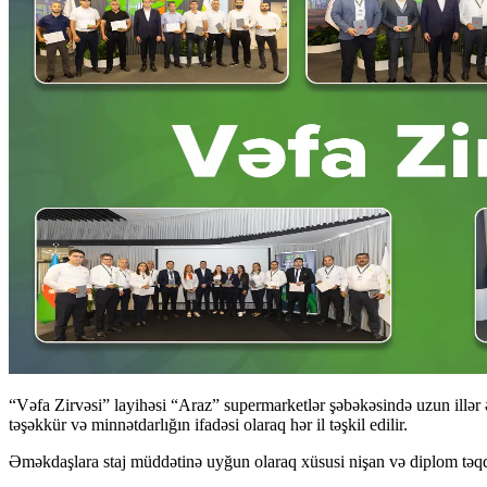
“Vəfa Zirvəsi” layihəsi “Araz” supermarketlər şəbəkəsində uzun illər
təşəkkür və minnətdarlığın ifadəsi olaraq hər il təşkil edilir.
Əməkdaşlara staj müddətinə uyğun olaraq xüsusi nişan və diplom təq