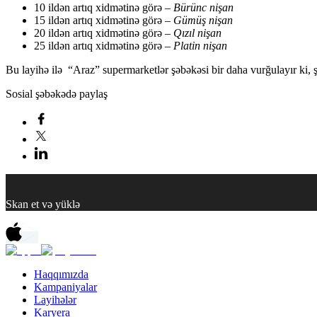
10 ildən artıq xidmətinə görə –
Bürünc nişan
15 ildən artıq xidmətinə görə –
Gümüş nişan
20 ildən artıq xidmətinə görə –
Qızıl nişan
25 ildən artıq xidmətinə görə –
Platin nişan
Bu layihə ilə “Araz” supermarketlər şəbəkəsi bir daha vurğulayır ki,
Sosial şəbəkədə paylaş
Skan et və yüklə
Haqqımızda
Kampaniyalar
Layihələr
Karyera