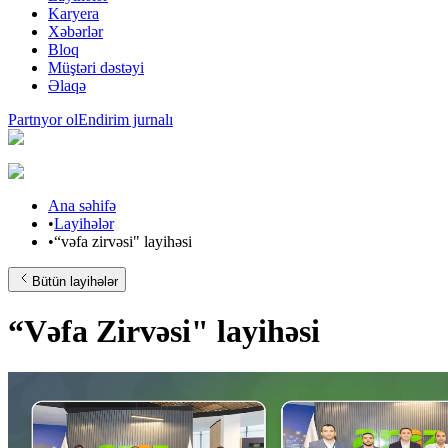
Karyera
Xəbərlər
Bloq
Müştəri dəstəyi
Əlaqə
Partnyor ol
Endirim jurnalı
Ana səhifə
•
Layihələr
•
“vəfa zirvəsi" layihəsi
Bütün layihələr
“Vəfa Zirvəsi" layihəsi