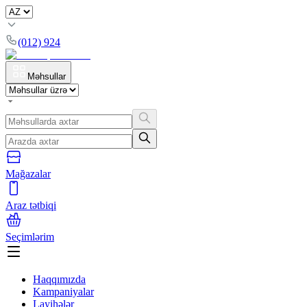
(012) 924
Məhsullar
Mağazalar
Araz tətbiqi
Seçimlərim
Haqqımızda
Kampaniyalar
Layihələr