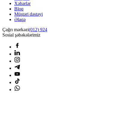
Xəbərlər
Bloq
Müştəri dəstəyi
Əlaqə
Çağrı mərkəzi
(012) 924
Sosial şəbəkələrimiz