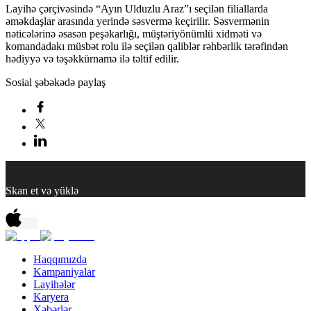
Layihə çərçivəsində “Ayın Ulduzlu Araz”ı seçilən filiallarda
əməkdaşlar arasında yerində səsvermə keçirilir. Səsvermənin
nəticələrinə əsasən peşəkarlığı, müştəriyönümlü xidməti və
komandadakı müsbət rolu ilə seçilən qaliblər rəhbərlik tərəfindən
hədiyyə və təşəkkürnamə ilə təltif edilir.
Sosial şəbəkədə paylaş
Skan et və yüklə
Haqqımızda
Kampaniyalar
Layihələr
Karyera
Xəbərlər