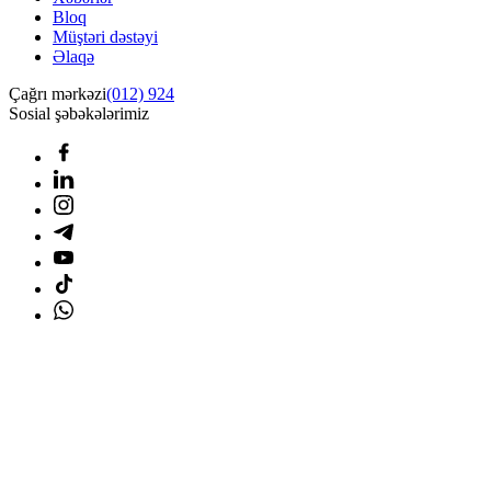
Bloq
Müştəri dəstəyi
Əlaqə
Çağrı mərkəzi
(012) 924
Sosial şəbəkələrimiz