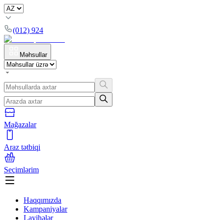
(012) 924
Məhsullar
Mağazalar
Araz tətbiqi
Seçimlərim
Haqqımızda
Kampaniyalar
Layihələr