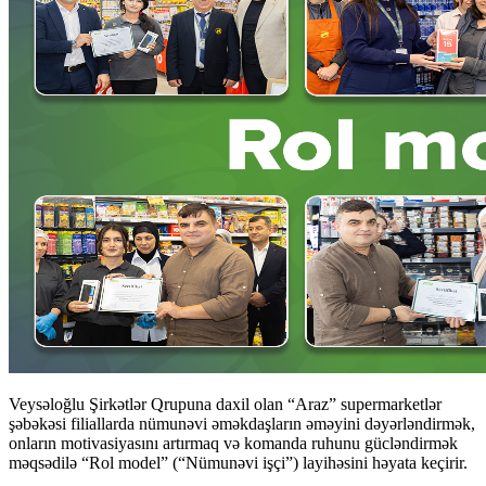
Veysəloğlu Şirkətlər Qrupuna daxil olan “Araz” supermarketlər
şəbəkəsi filiallarda nümunəvi əməkdaşların əməyini dəyərləndirmək,
onların motivasiyasını artırmaq və komanda ruhunu gücləndirmək
məqsədilə “Rol model” (“Nümunəvi işçi”) layihəsini həyata keçirir.