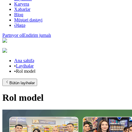
Karyera
Xəbərlər
Bloq
Müştəri dəstəyi
Əlaqə
Partnyor ol
Endirim jurnalı
Ana səhifə
•
Layihələr
•
Rol model
Bütün layihələr
Rol model