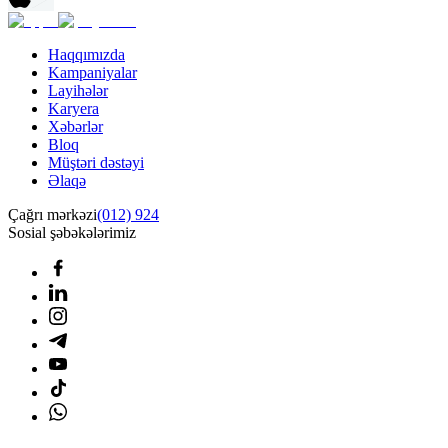
Haqqımızda
Kampaniyalar
Layihələr
Karyera
Xəbərlər
Bloq
Müştəri dəstəyi
Əlaqə
Çağrı mərkəzi
(012) 924
Sosial şəbəkələrimiz