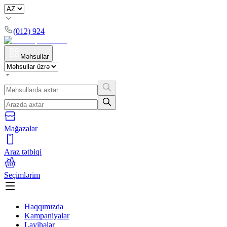
(012) 924
Məhsullar
Mağazalar
Araz tətbiqi
Seçimlərim
Haqqımızda
Kampaniyalar
Layihələr