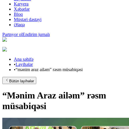
Karyera
Xəbərlər
Bloq
Müştəri dəstəyi
Əlaqə
Partnyor ol
Endirim jurnalı
Ana səhifə
•
Layihələr
•
“mənim araz ailəm” rəsm müsabiqəsi
Bütün layihələr
“Mənim Araz ailəm” rəsm
müsabiqəsi