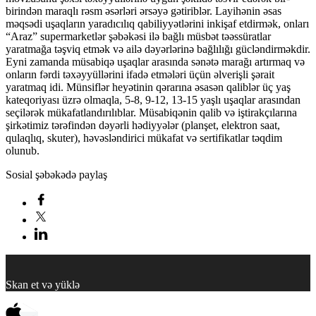
birindən maraqlı rəsm əsərləri ərsəyə gətiriblər. Layihənin əsas
məqsədi uşaqların yaradıcılıq qabiliyyətlərini inkişaf etdirmək, onları
“Araz” supermarketlər şəbəkəsi ilə bağlı müsbət təəssüratlar
yaratmağa təşviq etmək və ailə dəyərlərinə bağlılığı gücləndirməkdir.
Eyni zamanda müsabiqə uşaqlar arasında sənətə marağı artırmaq və
onların fərdi təxəyyüllərini ifadə etmələri üçün əlverişli şərait
yaratmaq idi. Münsiflər heyətinin qərarına əsasən qaliblər üç yaş
kateqoriyası üzrə olmaqla, 5-8, 9-12, 13-15 yaşlı uşaqlar arasından
seçilərək mükafatlandırılıblar. Müsabiqənin qalib və iştirakçılarına
şirkətimiz tərəfindən dəyərli hədiyyələr (planşet, elektron saat,
qulaqlıq, skuter), həvəsləndirici mükafat və sertifikatlar təqdim
olunub.
Sosial şəbəkədə paylaş
Skan et və yüklə