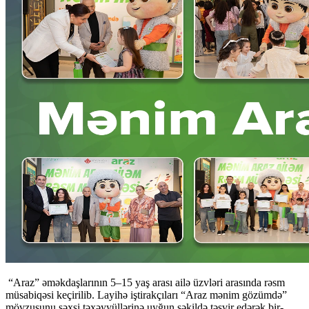
“Araz” əməkdaşlarının 5–15 yaş arası ailə üzvləri arasında rəsm
müsabiqəsi keçirilib. Layihə iştirakçıları “Araz mənim gözümdə”
mövzusunu şəxsi təxəyyüllərinə uyğun şəkildə təsvir edərək bir-