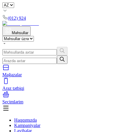
(012) 924
Məhsullar
Mağazalar
Araz tətbiqi
Seçimlərim
Haqqımızda
Kampaniyalar
Layihələr