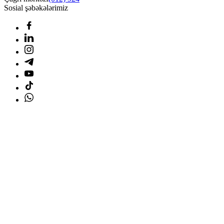
Sosial şəbəkələrimiz
Ana səhifə
Məhsullar