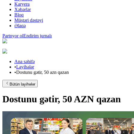
Karyera
Xəbərlər
Bloq
Müştəri dəstəyi
Əlaqə
Partnyor ol
Endirim jurnalı
Ana səhifə
•
Layihələr
•
Dostunu gətir, 50 azn qazan
Bütün layihələr
Dostunu gətir, 50 AZN qazan