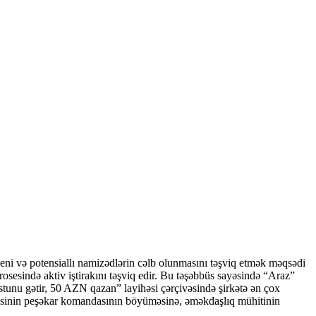
ni və potensiallı namizədlərin cəlb olunmasını təşviq etmək məqsədi
sesində aktiv iştirakını təşviq edir. Bu təşəbbüs sayəsində “Araz”
stunu gətir, 50 AZN qazan” layihəsi çərçivəsində şirkətə ən çox
kəsinin peşəkar komandasının böyüməsinə, əməkdaşlıq mühitinin