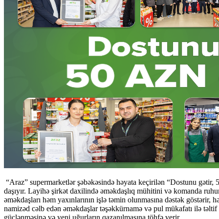
“Araz” supermarketlər şəbəkəsində həyata keçirilən “Dostunu gətir, 
daşıyır. Layihə şirkət daxilində əməkdaşlıq mühitini və komanda ruhun
əməkdaşları həm yaxınlarının işlə təmin olunmasına dəstək göstərir, h
namizəd cəlb edən əməkdaşlar təşəkkürnamə və pul mükafatı ilə təlti
güclənməsinə və yeni uğurların qazanılmasına töhfə verir.