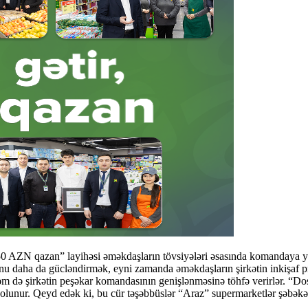
50 AZN qazan” layihəsi əməkdaşların tövsiyələri əsasında komandaya ye
u daha da gücləndirmək, eyni zamanda əməkdaşların şirkətin inkişaf pro
əm də şirkətin peşəkar komandasının genişlənməsinə töhfə verirlər. “Do
f olunur. Qeyd edək ki, bu cür təşəbbüslər “Araz” supermarketlər şəbə