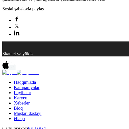
Sosial şəbəkədə paylaş
Skan et və yüklə
Haqqımızda
Kampaniyalar
Layihələr
Karyera
Xəbərlər
Bloq
Müştəri dəstəyi
Əlaqə
Çağrı mərkəzi
(012) 924