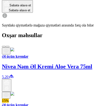
Səbətə əlavə et
Səbətə əlavə et
Saytdakı qiymətlərlə mağaza qiymətləri arasında fərq ola bilər
Oxşar məhsullar
Əl üçün kremlər
Nivea Nəm Əl Kremi Aloe Vera 75ml
5.20
15%
Əl üçün kremlər