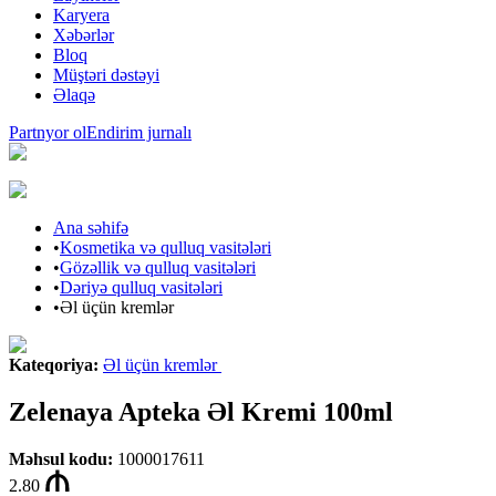
Karyera
Xəbərlər
Bloq
Müştəri dəstəyi
Əlaqə
Partnyor ol
Endirim jurnalı
Ana səhifə
•
Kosmetika və qulluq vasitələri
•
Gözəllik və qulluq vasitələri
•
Dəriyə qulluq vasitələri
•
Əl üçün kremlər
Kateqoriya
:
Əl üçün kremlər
Zelenaya Apteka Əl Kremi 100ml
Məhsul kodu
:
1000017611
2.80