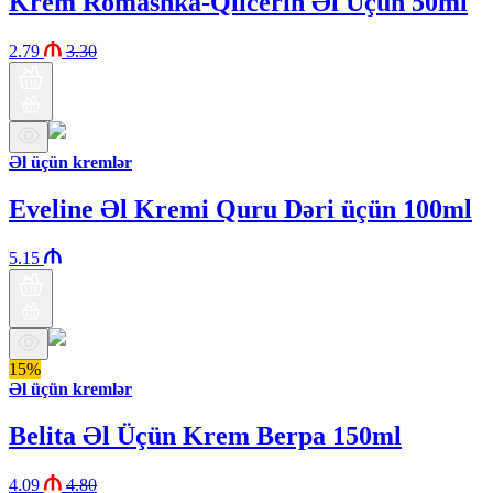
Krem Romashka-Qlicerin Əl Üçün 50ml
2.79
3.30
Əl üçün kremlər
Eveline Əl Kremi Quru Dəri üçün 100ml
5.15
15%
Əl üçün kremlər
Belita Əl Üçün Krem Berpa 150ml
4.09
4.80