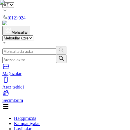
(012) 924
Məhsullar
Mağazalar
Araz tətbiqi
Seçimlərim
Haqqımızda
Kampaniyalar
Layihələr