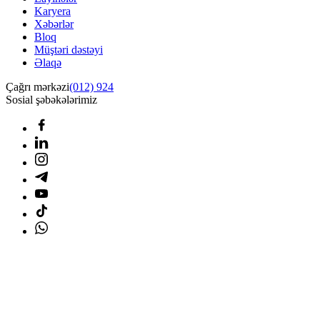
Karyera
Xəbərlər
Bloq
Müştəri dəstəyi
Əlaqə
Çağrı mərkəzi
(012) 924
Sosial şəbəkələrimiz