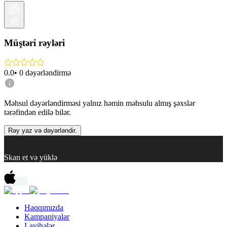
Müştəri rəyləri
0.0
•
0
dəyərləndirmə
Məhsul dəyərləndirməsi yalnız həmin məhsulu almış şəxslər
tərəfindən edilə bilər.
Rəy yaz və dəyərləndir.
Skan et və yüklə
Haqqımızda
Kampaniyalar
Layihələr