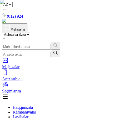
(012) 924
Məhsullar
Mağazalar
Araz tətbiqi
Seçimlərim
Haqqımızda
Kampaniyalar
Layihələr