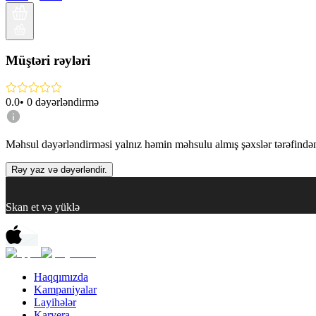
Müştəri rəyləri
0.0
•
0
dəyərləndirmə
Məhsul dəyərləndirməsi yalnız həmin məhsulu almış şəxslər tərəfindən 
Rəy yaz və dəyərləndir.
Skan et və yüklə
Haqqımızda
Kampaniyalar
Layihələr
Karyera