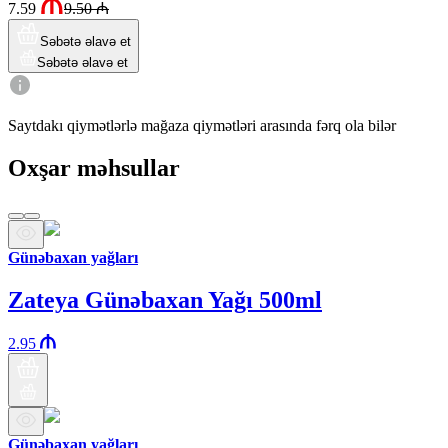
7.59
9.50
₼
Səbətə əlavə et
Səbətə əlavə et
Saytdakı qiymətlərlə mağaza qiymətləri arasında fərq ola bilər
Oxşar məhsullar
Günəbaxan yağları
Zateya Günəbaxan Yağı 500ml
2.95
Günəbaxan yağları