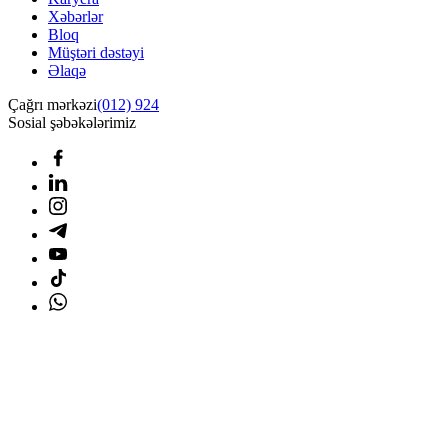
Xəbərlər
Bloq
Müştəri dəstəyi
Əlaqə
Çağrı mərkəzi
(012) 924
Sosial şəbəkələrimiz