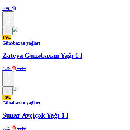
9.80
19%
Günəbaxan yağları
Zateya Gunəbaxan Yağı 1 l
4.29
5.30
20%
Günəbaxan yağları
Sunar Ayçiçək Yağı 1 l
5.15
6.40