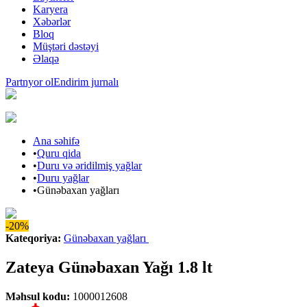
Karyera
Xəbərlər
Bloq
Müştəri dəstəyi
Əlaqə
Partnyor ol
Endirim jurnalı
Ana səhifə
•
Quru qida
•
Duru və əridilmiş yağlar
•
Duru yağlar
•
Günəbaxan yağları
-20%
Kateqoriya
:
Günəbaxan yağları
Zateya Günəbaxan Yağı 1.8 lt
Məhsul kodu
:
1000012608