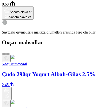
0.60
Səbətə əlavə et
Səbətə əlavə et
Saytdakı qiymətlərlə mağaza qiymətləri arasında fərq ola bilər
Oxşar məhsullar
Yoqurt meyvəli
Çudo 290qr Yoqurt Albalı-Gilas 2.5%
2.45