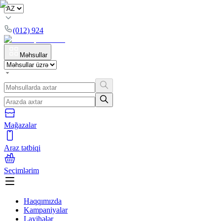
(012) 924
Məhsullar
Mağazalar
Araz tətbiqi
Seçimlərim
Haqqımızda
Kampaniyalar
Layihələr