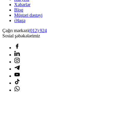
Xəbərlər
Bloq
Müştəri dəstəyi
Əlaqə
Çağrı mərkəzi
(012) 924
Sosial şəbəkələrimiz