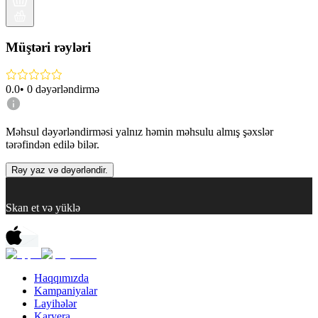
Müştəri rəyləri
0.0
•
0
dəyərləndirmə
Məhsul dəyərləndirməsi yalnız həmin məhsulu almış şəxslər
tərəfindən edilə bilər.
Rəy yaz və dəyərləndir.
Skan et və yüklə
Haqqımızda
Kampaniyalar
Layihələr
Karyera