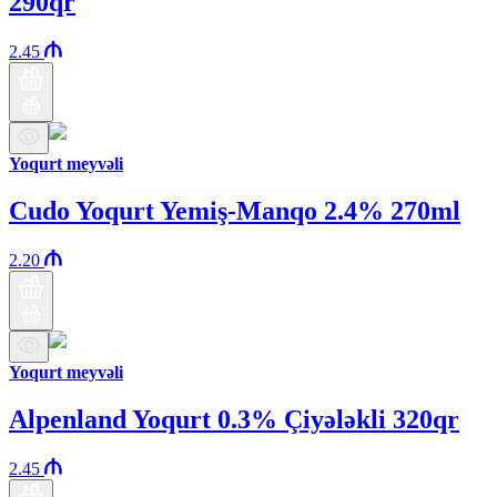
290qr
2.45
Yoqurt meyvəli
Cudo Yoqurt Yemiş-Manqo 2.4% 270ml
2.20
Yoqurt meyvəli
Alpenland Yoqurt 0.3% Çiyələkli 320qr
2.45