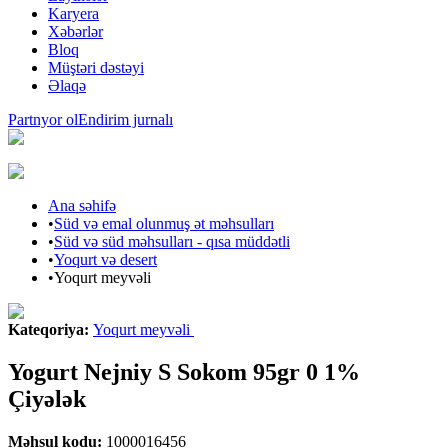
Karyera
Xəbərlər
Bloq
Müştəri dəstəyi
Əlaqə
Partnyor ol
Endirim jurnalı
Ana səhifə
•
Süd və emal olunmuş ət məhsulları
•
Süd və süd məhsulları - qısa müddətli
•
Yoqurt və desert
•
Yoqurt meyvəli
Kateqoriya
:
Yoqurt meyvəli
Yogurt Nejniy S Sokom 95gr 0 1%
Çiyələk
Məhsul kodu
:
1000016456