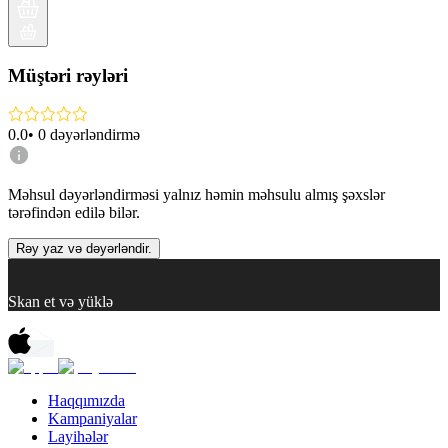
Müştəri rəyləri
0.0
•
0
dəyərləndirmə
Məhsul dəyərləndirməsi yalnız həmin məhsulu almış şəxslər
tərəfindən edilə bilər.
Rəy yaz və dəyərləndir.
Skan et və yüklə
Haqqımızda
Kampaniyalar
Layihələr