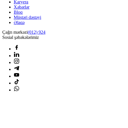
Karyera
Xəbərlər
Bloq
Müştəri dəstəyi
Əlaqə
Çağrı mərkəzi
(012) 924
Sosial şəbəkələrimiz