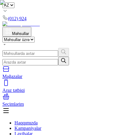
(012) 924
Məhsullar
Mağazalar
Araz tətbiqi
Seçimlərim
Haqqımızda
Kampaniyalar
Layihələr