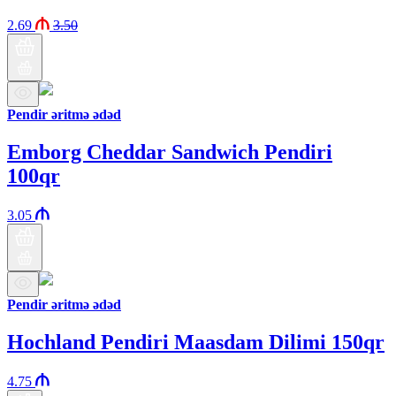
2.69
3.50
Pendir əritmə ədəd
Emborg Cheddar Sandwich Pendiri
100qr
3.05
Pendir əritmə ədəd
Hochland Pendiri Maasdam Dilimi 150qr
4.75