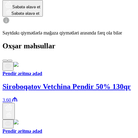
Səbətə əlavə et
Səbətə əlavə et
Saytdakı qiymətlərlə mağaza qiymətləri arasında fərq ola bilər
Oxşar məhsullar
Pendir əritmə ədəd
Siroboqatov Vetchina Pendir 50% 130qr
3.60
Pendir əritmə ədəd