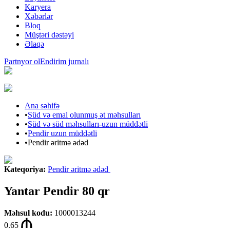
Karyera
Xəbərlər
Bloq
Müştəri dəstəyi
Əlaqə
Partnyor ol
Endirim jurnalı
Ana səhifə
•
Süd və emal olunmuş ət məhsulları
•
Süd və süd məhsulları-uzun müddətli
•
Pendir uzun müddətli
•
Pendir əritmə ədəd
Kateqoriya
:
Pendir əritmə ədəd
Yantar Pendir 80 qr
Məhsul kodu
:
1000013244
0.65