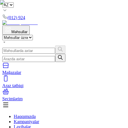
(012) 924
Məhsullar
Mağazalar
Araz tətbiqi
Seçimlərim
Haqqımızda
Kampaniyalar
Layihələr