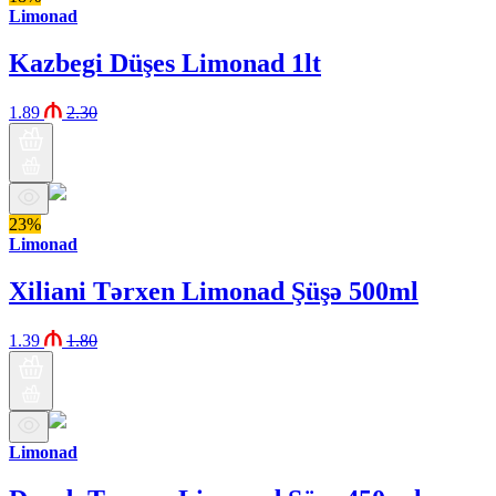
Limonad
Kazbegi Düşes Limonad 1lt
1.89
2.30
23%
Limonad
Xiliani Tərxen Limonad Şüşə 500ml
1.39
1.80
Limonad