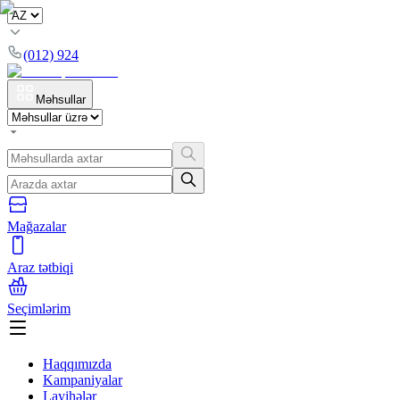
(012) 924
Məhsullar
Mağazalar
Araz tətbiqi
Seçimlərim
Haqqımızda
Kampaniyalar
Layihələr