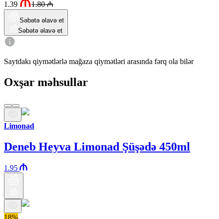
1.39
1.80
₼
Səbətə əlavə et
Səbətə əlavə et
Saytdakı qiymətlərlə mağaza qiymətləri arasında fərq ola bilər
Oxşar məhsullar
Limonad
Deneb Heyva Limonad Şüşədə 450ml
1.95
18%