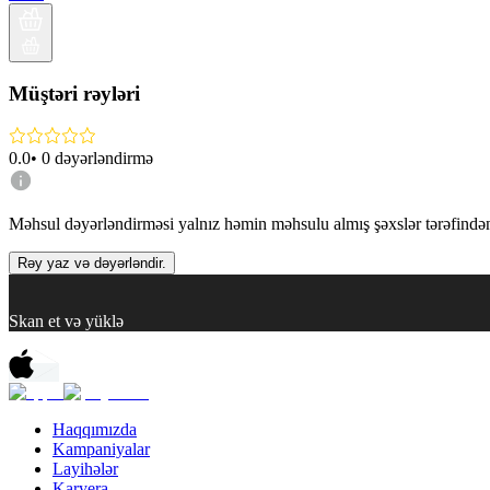
Müştəri rəyləri
0.0
•
0
dəyərləndirmə
Məhsul dəyərləndirməsi yalnız həmin məhsulu almış şəxslər tərəfindən 
Rəy yaz və dəyərləndir.
Skan et və yüklə
Haqqımızda
Kampaniyalar
Layihələr
Karyera