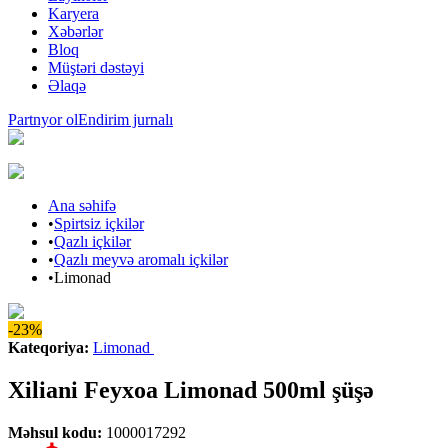
Karyera
Xəbərlər
Bloq
Müştəri dəstəyi
Əlaqə
Partnyor ol
Endirim jurnalı
Ana səhifə
•
Spirtsiz içkilər
•
Qazlı içkilər
•
Qazlı meyvə aromalı içkilər
•
Limonad
-23%
Kateqoriya
:
Limonad
Xiliani Feyxoa Limonad 500ml şüşə
Məhsul kodu
:
1000017292