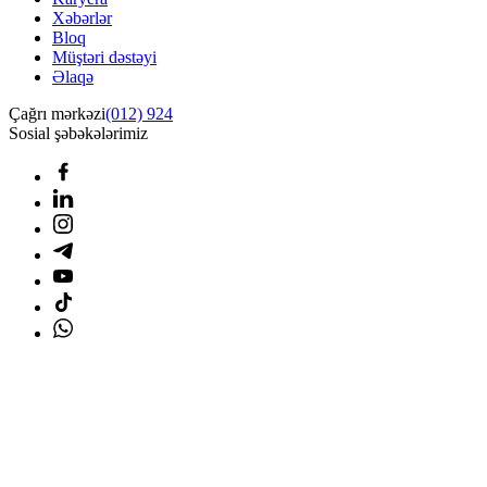
Xəbərlər
Bloq
Müştəri dəstəyi
Əlaqə
Çağrı mərkəzi
(012) 924
Sosial şəbəkələrimiz