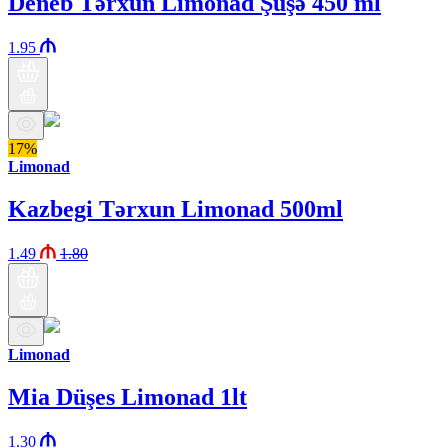
Deneb Tərxun Limonad Şüşə 450 ml
1.95
17%
Limonad
Kazbegi Tərxun Limonad 500ml
1.49
1.80
Limonad
Mia Düşes Limonad 1lt
1.30