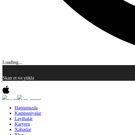
Loading...
Skan et və yüklə
Haqqımızda
Kampaniyalar
Layihələr
Karyera
Xəbərlər
Bloq