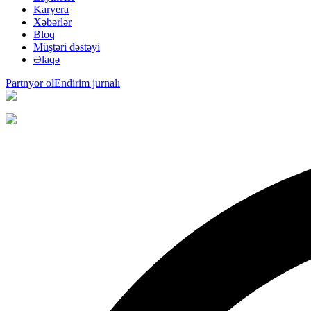
Karyera
Xəbərlər
Bloq
Müştəri dəstəyi
Əlaqə
Partnyor ol
Endirim jurnalı