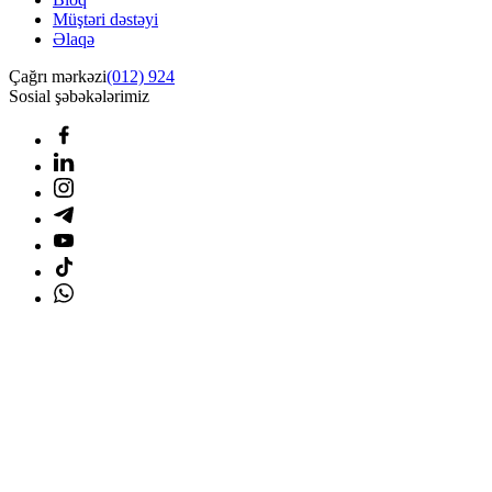
Müştəri dəstəyi
Əlaqə
Çağrı mərkəzi
(012) 924
Sosial şəbəkələrimiz