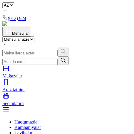
(012) 924
Məhsullar
Mağazalar
Araz tətbiqi
Seçimlərim
Haqqımızda
Kampaniyalar
Layihələr