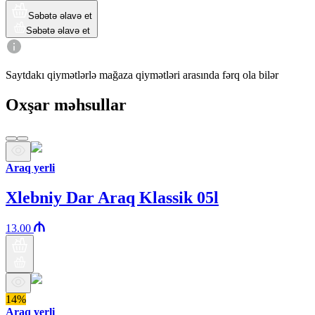
Səbətə əlavə et
Səbətə əlavə et
Saytdakı qiymətlərlə mağaza qiymətləri arasında fərq ola bilər
Oxşar məhsullar
Araq yerli
Xlebniy Dar Araq Klassik 05l
13.00
14%
Araq yerli