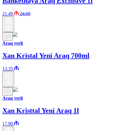
Banketnaya Araq Exclusive 1l
21.49
24.60
Araq yerli
Xan Kristal Yeni Araq 700ml
13.35
Araq yerli
Xan Kristtal Yeni Araq 1l
17.90