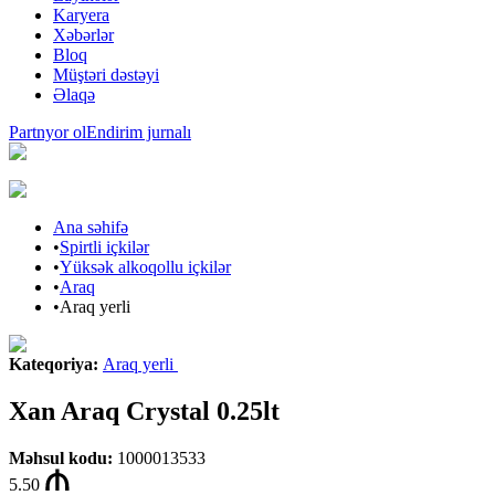
Karyera
Xəbərlər
Bloq
Müştəri dəstəyi
Əlaqə
Partnyor ol
Endirim jurnalı
Ana səhifə
•
Spirtli içkilər
•
Yüksək alkoqollu içkilər
•
Araq
•
Araq yerli
Kateqoriya
:
Araq yerli
Xan Araq Crystal 0.25lt
Məhsul kodu
:
1000013533
5.50