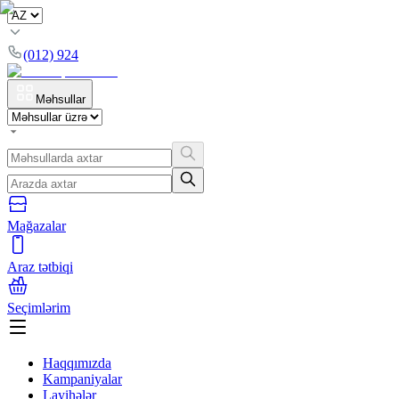
(012) 924
Məhsullar
Mağazalar
Araz tətbiqi
Seçimlərim
Haqqımızda
Kampaniyalar
Layihələr