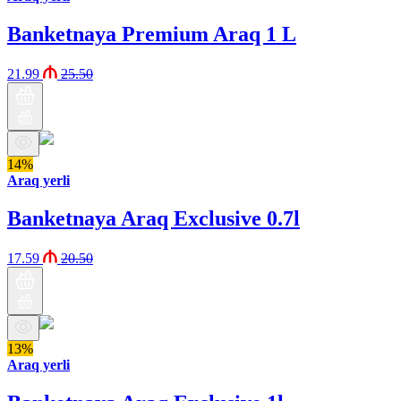
Banketnaya Premium Araq 1 L
21.99
25.50
14%
Araq yerli
Banketnaya Araq Exclusive 0.7l
17.59
20.50
13%
Araq yerli