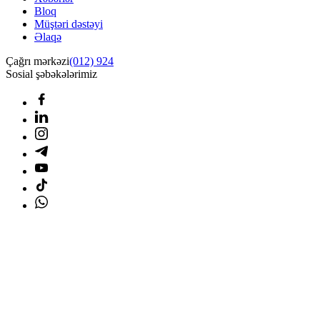
Bloq
Müştəri dəstəyi
Əlaqə
Çağrı mərkəzi
(012) 924
Sosial şəbəkələrimiz