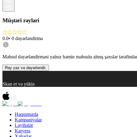
Müştəri rəyləri
0.0
•
0
dəyərləndirmə
Məhsul dəyərləndirməsi yalnız həmin məhsulu almış şəxslər tərəfindən 
Rəy yaz və dəyərləndir.
Skan et və yüklə
Haqqımızda
Kampaniyalar
Layihələr
Karyera
Xəbərlər