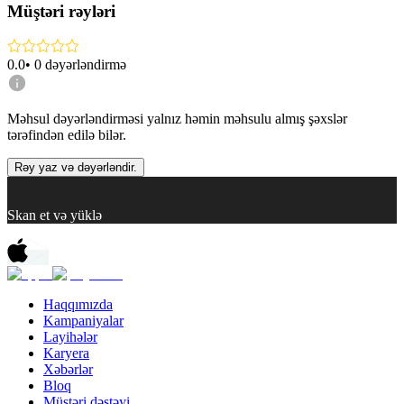
Müştəri rəyləri
0.0
•
0
dəyərləndirmə
Məhsul dəyərləndirməsi yalnız həmin məhsulu almış şəxslər
tərəfindən edilə bilər.
Rəy yaz və dəyərləndir.
Skan et və yüklə
Haqqımızda
Kampaniyalar
Layihələr
Karyera
Xəbərlər
Bloq
Müştəri dəstəyi