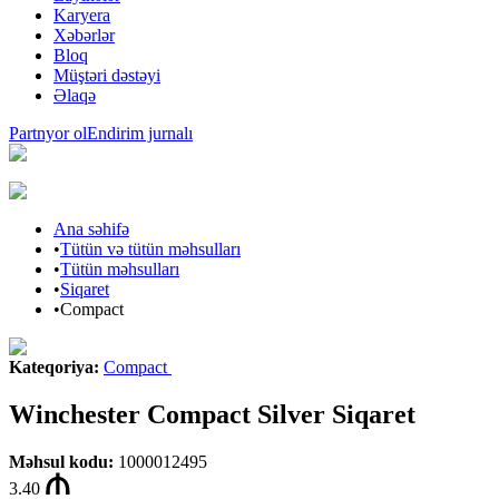
Karyera
Xəbərlər
Bloq
Müştəri dəstəyi
Əlaqə
Partnyor ol
Endirim jurnalı
Ana səhifə
•
Tütün və tütün məhsulları
•
Tütün məhsulları
•
Siqaret
•
Compact
Kateqoriya
:
Compact
Winchester Compact Silver Siqaret
Məhsul kodu
:
1000012495
3.40