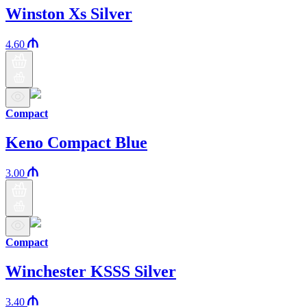
Winston Xs Silver
4.60
Compact
Keno Compact Blue
3.00
Compact
Winchester KSSS Silver
3.40