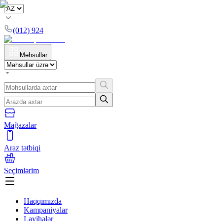
(012) 924
Məhsullar
Mağazalar
Araz tətbiqi
Seçimlərim
Haqqımızda
Kampaniyalar
Layihələr