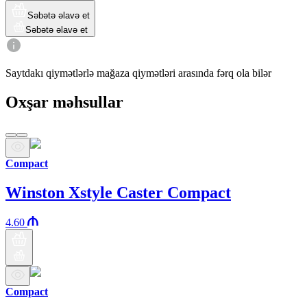
Səbətə əlavə et
Səbətə əlavə et
Saytdakı qiymətlərlə mağaza qiymətləri arasında fərq ola bilər
Oxşar məhsullar
Compact
Winston Xstyle Caster Compact
4.60
Compact