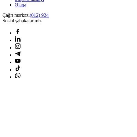
Əlaqə
Çağrı mərkəzi
(012) 924
Sosial şəbəkələrimiz