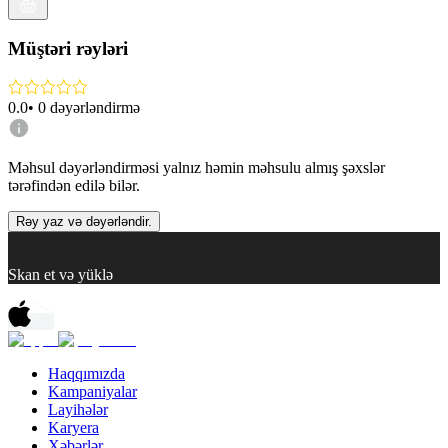
Müştəri rəyləri
0.0
•
0
dəyərləndirmə
Məhsul dəyərləndirməsi yalnız həmin məhsulu almış şəxslər
tərəfindən edilə bilər.
Rəy yaz və dəyərləndir.
Skan et və yüklə
Haqqımızda
Kampaniyalar
Layihələr
Karyera
Xəbərlər