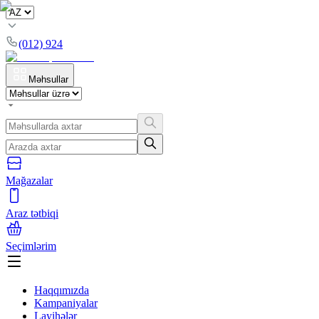
(012) 924
Məhsullar
Mağazalar
Araz tətbiqi
Seçimlərim
Haqqımızda
Kampaniyalar
Layihələr