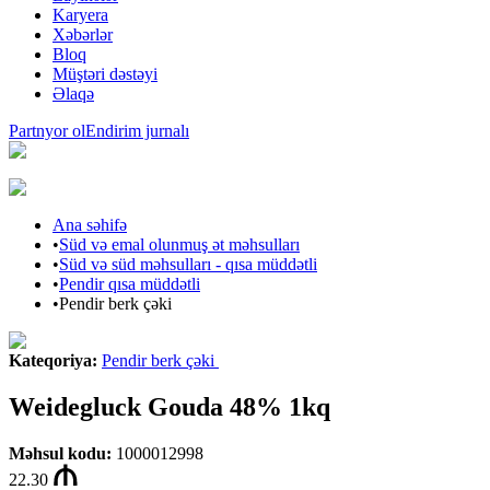
Karyera
Xəbərlər
Bloq
Müştəri dəstəyi
Əlaqə
Partnyor ol
Endirim jurnalı
Ana səhifə
•
Süd və emal olunmuş ət məhsulları
•
Süd və süd məhsulları - qısa müddətli
•
Pendir qısa müddətli
•
Pendir berk çəki
Kateqoriya
:
Pendir berk çəki
Weidegluck Gouda 48% 1kq
Məhsul kodu
:
1000012998
22.30