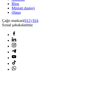
Bloq
Müştəri dəstəyi
Əlaqə
Çağrı mərkəzi
(012) 924
Sosial şəbəkələrimiz