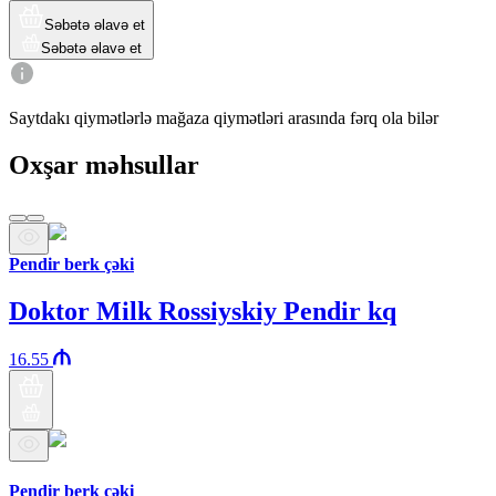
Səbətə əlavə et
Səbətə əlavə et
Saytdakı qiymətlərlə mağaza qiymətləri arasında fərq ola bilər
Oxşar məhsullar
Pendir berk çəki
Doktor Milk Rossiyskiy Pendir kq
16.55
Araz brendi
Pendir berk çəki