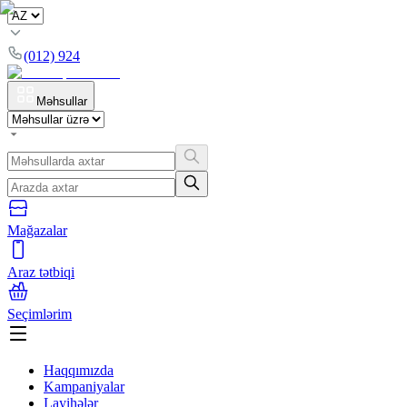
(012) 924
Məhsullar
Mağazalar
Araz tətbiqi
Seçimlərim
Haqqımızda
Kampaniyalar
Layihələr