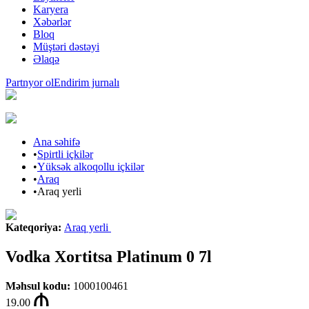
Karyera
Xəbərlər
Bloq
Müştəri dəstəyi
Əlaqə
Partnyor ol
Endirim jurnalı
Ana səhifə
•
Spirtli içkilər
•
Yüksək alkoqollu içkilər
•
Araq
•
Araq yerli
Kateqoriya
:
Araq yerli
Vodka Xortitsa Platinum 0 7l
Məhsul kodu
:
1000100461
19.00