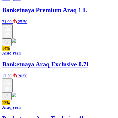
Banketnaya Premium Araq 1 L
21.99
25.50
14%
Araq yerli
Banketnaya Araq Exclusive 0.7l
17.59
20.50
13%
Araq yerli