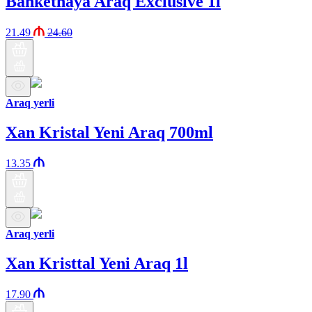
Banketnaya Araq Exclusive 1l
21.49
24.60
Araq yerli
Xan Kristal Yeni Araq 700ml
13.35
Araq yerli
Xan Kristtal Yeni Araq 1l
17.90