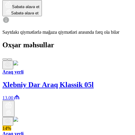
Səbətə əlavə et
Səbətə əlavə et
Saytdakı qiymətlərlə mağaza qiymətləri arasında fərq ola bilər
Oxşar məhsullar
Araq yerli
Xlebniy Dar Araq Klassik 05l
13.00
14%
Araq yerli