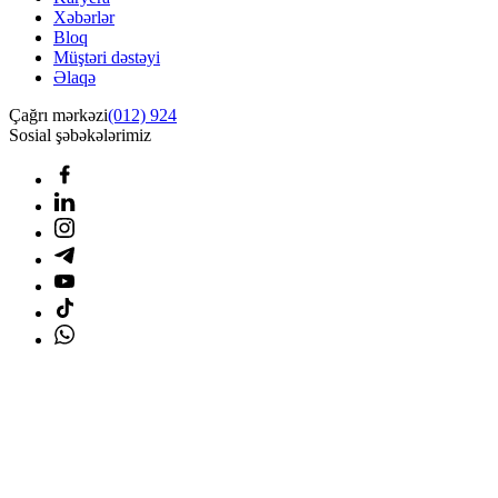
Xəbərlər
Bloq
Müştəri dəstəyi
Əlaqə
Çağrı mərkəzi
(012) 924
Sosial şəbəkələrimiz