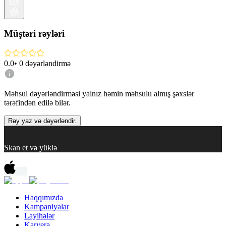
Müştəri rəyləri
0.0
•
0
dəyərləndirmə
Məhsul dəyərləndirməsi yalnız həmin məhsulu almış şəxslər
tərəfindən edilə bilər.
Rəy yaz və dəyərləndir.
Skan et və yüklə
Haqqımızda
Kampaniyalar
Layihələr
Karyera