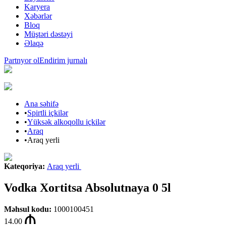
Karyera
Xəbərlər
Bloq
Müştəri dəstəyi
Əlaqə
Partnyor ol
Endirim jurnalı
Ana səhifə
•
Spirtli içkilər
•
Yüksək alkoqollu içkilər
•
Araq
•
Araq yerli
Kateqoriya
:
Araq yerli
Vodka Xortitsa Absolutnaya 0 5l
Məhsul kodu
:
1000100451
14.00