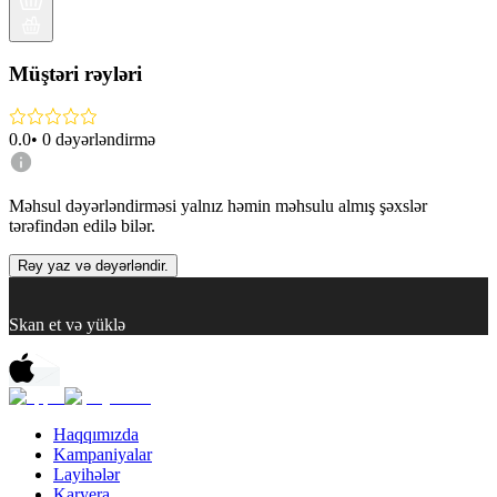
Müştəri rəyləri
0.0
•
0
dəyərləndirmə
Məhsul dəyərləndirməsi yalnız həmin məhsulu almış şəxslər
tərəfindən edilə bilər.
Rəy yaz və dəyərləndir.
Skan et və yüklə
Haqqımızda
Kampaniyalar
Layihələr
Karyera