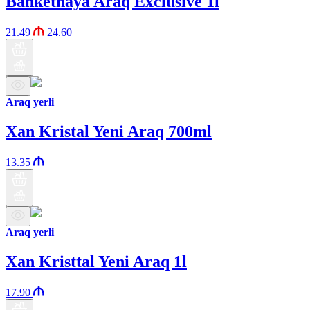
Banketnaya Araq Exclusive 1l
21.49
24.60
Araq yerli
Xan Kristal Yeni Araq 700ml
13.35
Araq yerli
Xan Kristtal Yeni Araq 1l
17.90