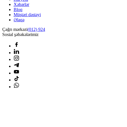
Xəbərlər
Bloq
Müştəri dəstəyi
Əlaqə
Çağrı mərkəzi
(012) 924
Sosial şəbəkələrimiz