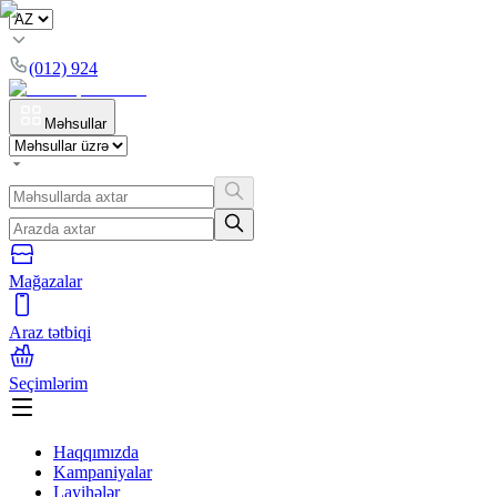
(012) 924
Məhsullar
Mağazalar
Araz tətbiqi
Seçimlərim
Haqqımızda
Kampaniyalar
Layihələr