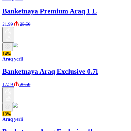
Banketnaya Premium Araq 1 L
21.99
25.50
14%
Araq yerli
Banketnaya Araq Exclusive 0.7l
17.59
20.50
13%
Araq yerli