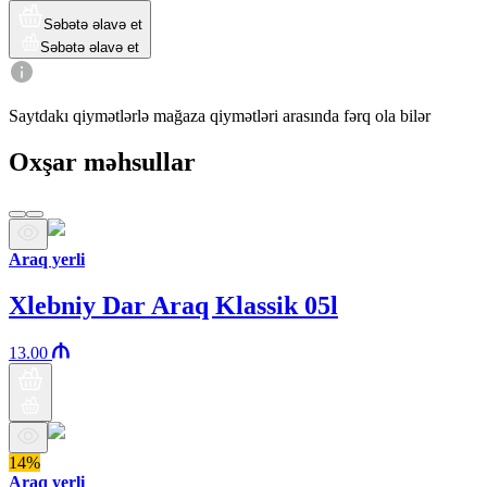
Səbətə əlavə et
Səbətə əlavə et
Saytdakı qiymətlərlə mağaza qiymətləri arasında fərq ola bilər
Oxşar məhsullar
Araq yerli
Xlebniy Dar Araq Klassik 05l
13.00
14%
Araq yerli