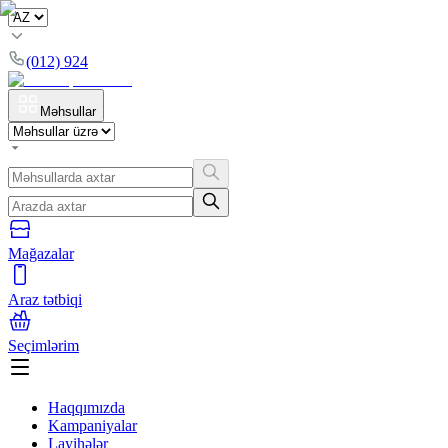
(012) 924
Məhsullar
Mağazalar
Araz tətbiqi
Seçimlərim
Haqqımızda
Kampaniyalar
Layihələr