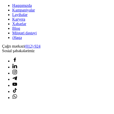
Haqqımızda
Kampaniyalar
Layihələr
Karyera
Xəbərlər
Bloq
Müştəri dəstəyi
Əlaqə
Çağrı mərkəzi
(012) 924
Sosial şəbəkələrimiz