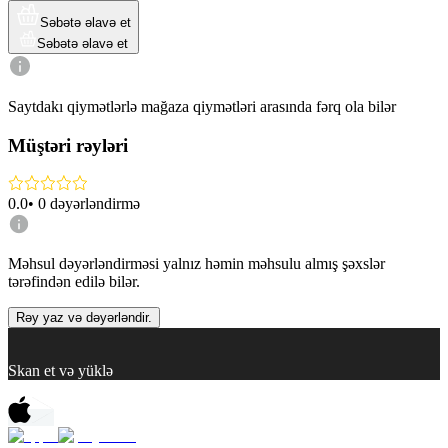
Səbətə əlavə et
Səbətə əlavə et
Saytdakı qiymətlərlə mağaza qiymətləri arasında fərq ola bilər
Müştəri rəyləri
0.0
•
0
dəyərləndirmə
Məhsul dəyərləndirməsi yalnız həmin məhsulu almış şəxslər
tərəfindən edilə bilər.
Rəy yaz və dəyərləndir.
Skan et və yüklə