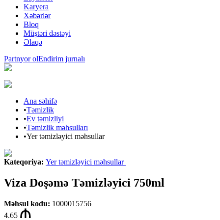
Karyera
Xəbərlər
Bloq
Müştəri dəstəyi
Əlaqə
Partnyor ol
Endirim jurnalı
Ana səhifə
•
Təmizlik
•
Ev təmizliyi
•
Təmizlik məhsulları
•
Yer təmizləyici məhsullar
Kateqoriya
:
Yer təmizləyici məhsullar
Viza Doşəmə Təmizləyici 750ml
Məhsul kodu
:
1000015756
4.65