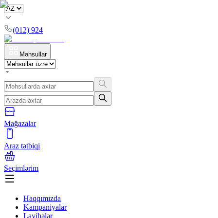
(012) 924
Məhsullar
Mağazalar
Araz tətbiqi
Seçimlərim
Haqqımızda
Kampaniyalar
Layihələr