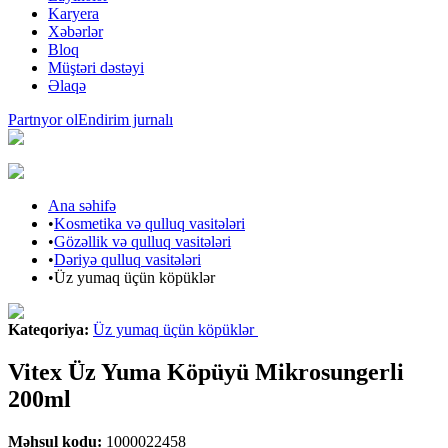
Karyera
Xəbərlər
Bloq
Müştəri dəstəyi
Əlaqə
Partnyor ol
Endirim jurnalı
Ana səhifə
•
Kosmetika və qulluq vasitələri
•
Gözəllik və qulluq vasitələri
•
Dəriyə qulluq vasitələri
•
Üz yumaq üçün köpüklər
Kateqoriya
:
Üz yumaq üçün köpüklər
Vitex Üz Yuma Köpüyü Mikrosungerli
200ml
Məhsul kodu
:
1000022458