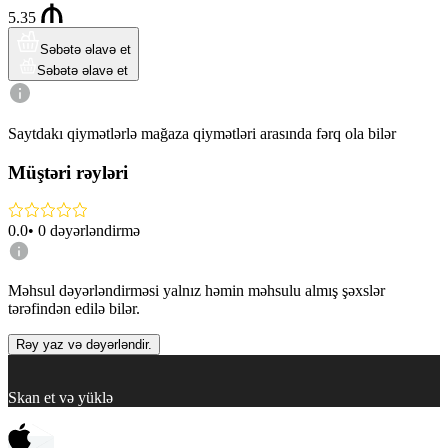
5.35
Səbətə əlavə et
Səbətə əlavə et
Saytdakı qiymətlərlə mağaza qiymətləri arasında fərq ola bilər
Müştəri rəyləri
0.0
•
0
dəyərləndirmə
Məhsul dəyərləndirməsi yalnız həmin məhsulu almış şəxslər
tərəfindən edilə bilər.
Rəy yaz və dəyərləndir.
Skan et və yüklə