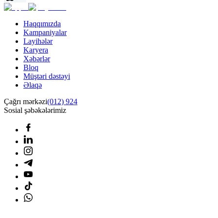
Haqqımızda
Kampaniyalar
Layihələr
Karyera
Xəbərlər
Bloq
Müştəri dəstəyi
Əlaqə
Çağrı mərkəzi
(012) 924
Sosial şəbəkələrimiz