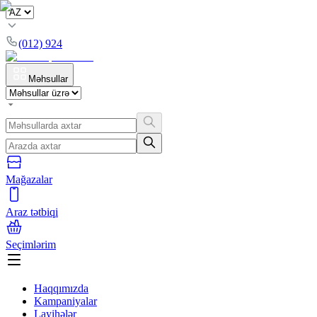
(012) 924
Məhsullar
Mağazalar
Araz tətbiqi
Seçimlərim
Haqqımızda
Kampaniyalar
Layihələr