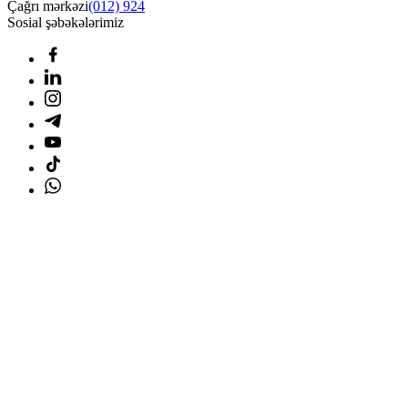
Çağrı mərkəzi
(012) 924
Sosial şəbəkələrimiz
Ana səhifə
Məhsullar