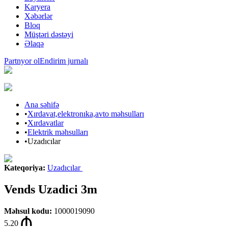
Karyera
Xəbərlər
Bloq
Müştəri dəstəyi
Əlaqə
Partnyor ol
Endirim jurnalı
Ana səhifə
•
Xırdavat,elektronıka,avto məhsulları
•
Xırdavatlar
•
Elektrik məhsulları
•
Uzadıcılar
Kateqoriya
:
Uzadıcılar
Vends Uzadici 3m
Məhsul kodu
:
1000019090
5.20