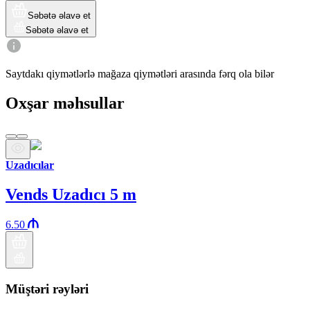
Səbətə əlavə et
Səbətə əlavə et
Saytdakı qiymətlərlə mağaza qiymətləri arasında fərq ola bilər
Oxşar məhsullar
Uzadıcılar
Vends Uzadıcı 5 m
6.50
Müştəri rəyləri