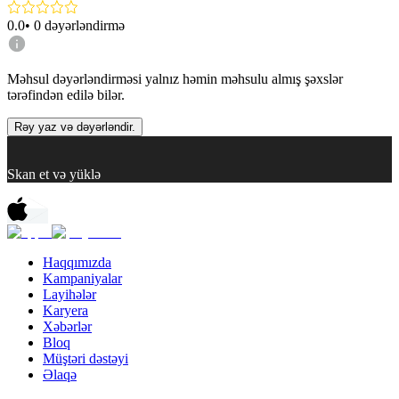
0.0
•
0
dəyərləndirmə
Məhsul dəyərləndirməsi yalnız həmin məhsulu almış şəxslər
tərəfindən edilə bilər.
Rəy yaz və dəyərləndir.
Skan et və yüklə
Haqqımızda
Kampaniyalar
Layihələr
Karyera
Xəbərlər
Bloq
Müştəri dəstəyi
Əlaqə