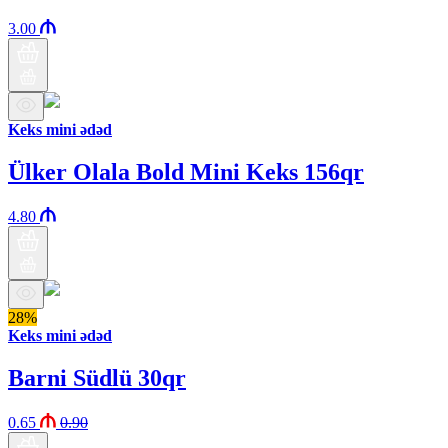
3.00
Keks mini ədəd
Ülker Olala Bold Mini Keks 156qr
4.80
28%
Keks mini ədəd
Barni Südlü 30qr
0.65
0.90