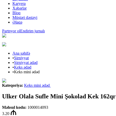
Karyera
Xəbərlər
Bloq
Müştəri dəstəyi
Əlaqə
Partnyor ol
Endirim jurnalı
Ana səhifə
•
Şirniyyat
•
Şirniyyat ədəd
•
Keks ədəd
•
Keks mini ədəd
Kateqoriya
:
Keks mini ədəd
Ulker Olala Sufle Mini Şokolad Kek 162qr
Məhsul kodu
:
1000014093
3.20