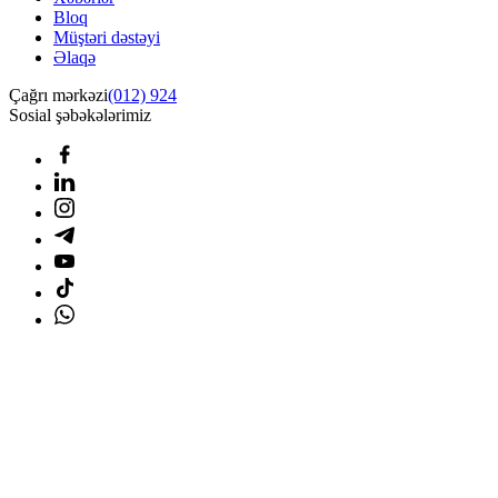
Bloq
Müştəri dəstəyi
Əlaqə
Çağrı mərkəzi
(012) 924
Sosial şəbəkələrimiz