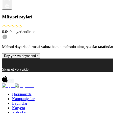
Müştəri rəyləri
0.0
•
0
dəyərləndirmə
Məhsul dəyərləndirməsi yalnız həmin məhsulu almış şəxslər tərəfindən 
Rəy yaz və dəyərləndir.
Skan et və yüklə
Haqqımızda
Kampaniyalar
Layihələr
Karyera
Xəbərlər