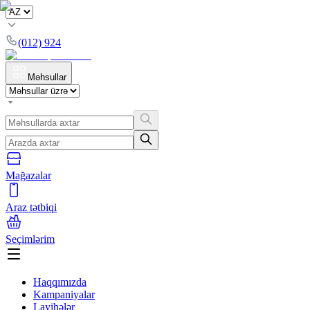
(012) 924
Məhsullar
Mağazalar
Araz tətbiqi
Seçimlərim
Haqqımızda
Kampaniyalar
Layihələr