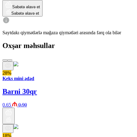
Səbətə əlavə et
Səbətə əlavə et
Saytdakı qiymətlərlə mağaza qiymətləri arasında fərq ola bilər
Oxşar məhsullar
28%
Keks mini ədəd
Barni 30qr
0.65
0.90
18%