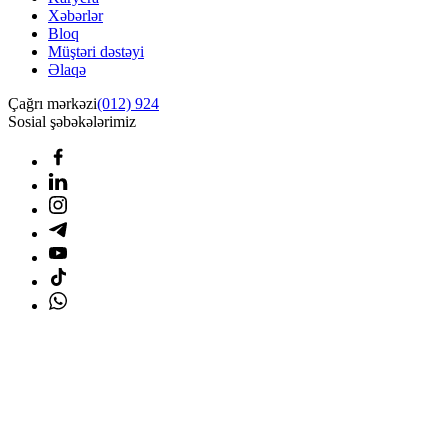
Xəbərlər
Bloq
Müştəri dəstəyi
Əlaqə
Çağrı mərkəzi
(012) 924
Sosial şəbəkələrimiz