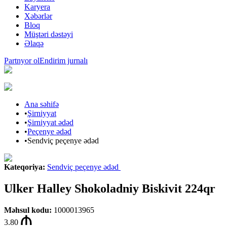
Karyera
Xəbərlər
Bloq
Müştəri dəstəyi
Əlaqə
Partnyor ol
Endirim jurnalı
Ana səhifə
•
Şirniyyat
•
Şirniyyat ədəd
•
Peçenye ədəd
•
Sendviç peçenye ədəd
Kateqoriya
:
Sendviç peçenye ədəd
Ulker Halley Shokoladniy Biskivit 224qr
Məhsul kodu
:
1000013965
3.80