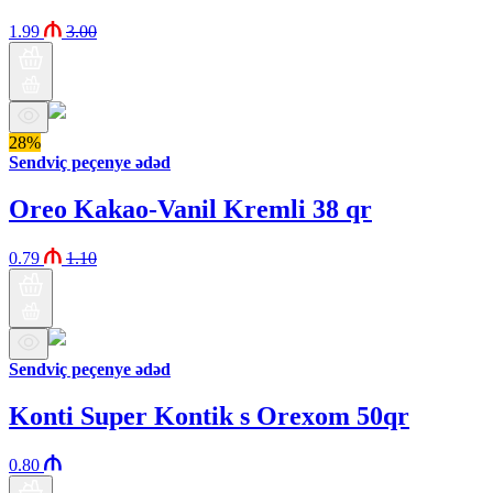
1.99
3.00
28%
Sendviç peçenye ədəd
Oreo Kakao-Vanil Kremli 38 qr
0.79
1.10
Sendviç peçenye ədəd
Konti Super Kontik s Orexom 50qr
0.80