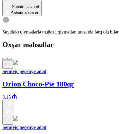
Səbətə əlavə et
Səbətə əlavə et
Saytdakı qiymətlərlə mağaza qiymətləri arasında fərq ola bilər
Oxşar məhsullar
Sendviç peçenye ədəd
Orion Choco-Pie 180qr
3.15
Sendviç peçenye ədəd