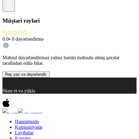
Müştəri rəyləri
0.0
•
0
dəyərləndirmə
Məhsul dəyərləndirməsi yalnız həmin məhsulu almış şəxslər
tərəfindən edilə bilər.
Rəy yaz və dəyərləndir.
Skan et və yüklə
Haqqımızda
Kampaniyalar
Layihələr
Karyera