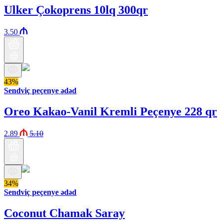
Ulker Çokoprens 10lq 300qr
3.50
43%
Sendviç peçenye ədəd
Oreo Kakao-Vanil Kremli Peçenye 228 qr
2.89
5.10
34%
Sendviç peçenye ədəd
Coconut Chamak Saray