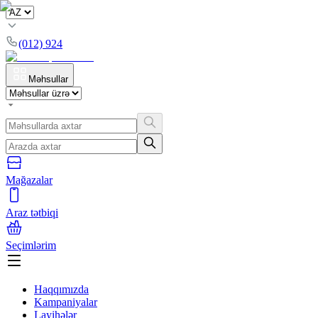
(012) 924
Məhsullar
Mağazalar
Araz tətbiqi
Seçimlərim
Haqqımızda
Kampaniyalar
Layihələr