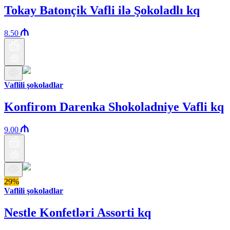
Tokay Batonçik Vafli ilə Şokoladlı kq
8.50
Vaflili şokoladlar
Konfirom Darenka Shokoladniye Vafli kq
9.00
29%
Vaflili şokoladlar
Nestle Konfetləri Assorti kq