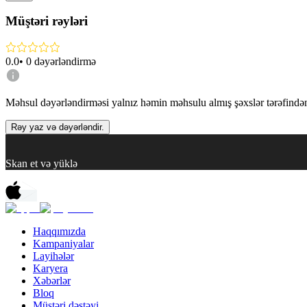
Müştəri rəyləri
0.0
•
0
dəyərləndirmə
Məhsul dəyərləndirməsi yalnız həmin məhsulu almış şəxslər tərəfindən 
Rəy yaz və dəyərləndir.
Skan et və yüklə
Haqqımızda
Kampaniyalar
Layihələr
Karyera
Xəbərlər
Bloq
Müştəri dəstəyi