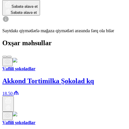
Səbətə əlavə et
Səbətə əlavə et
Saytdakı qiymətlərlə mağaza qiymətləri arasında fərq ola bilər
Oxşar məhsullar
Vaflili şokoladlar
Akkond Tortimilka Şokolad kq
18.50
Vaflili şokoladlar