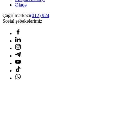
Əlaqə
Çağrı mərkəzi
(012) 924
Sosial şəbəkələrimiz