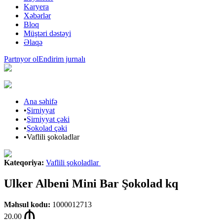
Karyera
Xəbərlər
Bloq
Müştəri dəstəyi
Əlaqə
Partnyor ol
Endirim jurnalı
Ana səhifə
•
Şirniyyat
•
Şirniyyat çəki
•
Şokolad çəki
•
Vaflili şokoladlar
Kateqoriya
:
Vaflili şokoladlar
Ulker Albeni Mini Bar Şokolad kq
Məhsul kodu
:
1000012713
20.00