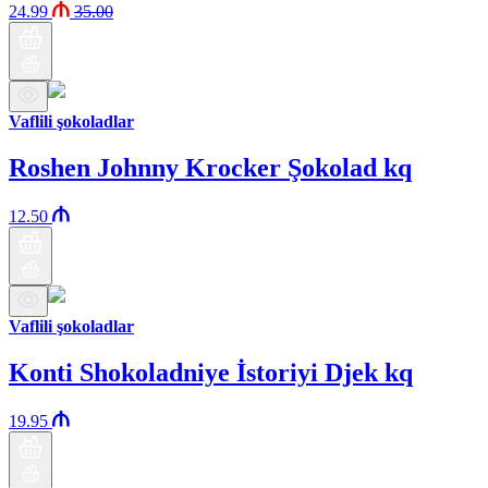
24.99
35.00
Vaflili şokoladlar
Roshen Johnny Krocker Şokolad kq
12.50
Vaflili şokoladlar
Konti Shokoladniye İstoriyi Djek kq
19.95