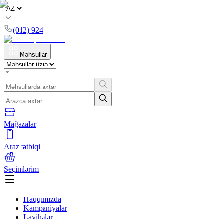
(012) 924
Məhsullar
Mağazalar
Araz tətbiqi
Seçimlərim
Haqqımızda
Kampaniyalar
Layihələr