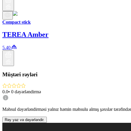
Compact stick
TEREA Amber
5.40
Müştəri rəyləri
0.0
•
0
dəyərləndirmə
Məhsul dəyərləndirməsi yalnız həmin məhsulu almış şəxslər tərəfindən 
Rəy yaz və dəyərləndir.