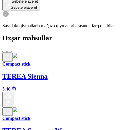
Səbətə əlavə et
Səbətə əlavə et
Saytdakı qiymətlərlə mağaza qiymətləri arasında fərq ola bilər
Oxşar məhsullar
Compact stick
TEREA Sienna
5.40
Compact stick