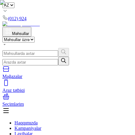
(012) 924
Məhsullar
Mağazalar
Araz tətbiqi
Seçimlərim
Haqqımızda
Kampaniyalar
Layihələr