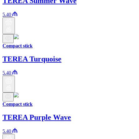
TEREA Summer Wave
5.40
Compact stick
TEREA Turquoise
5.40
Compact stick
TEREA Purple Wave
5.40