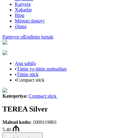
Karyera
Xəbərlər
Bloq
Müştəri dəstəyi
Əlaqə
Partnyor ol
Endirim jurnalı
Ana səhifə
•
Tütün və tütün məhsulları
•
Tütün stick
•
Compact stick
Kateqoriya
:
Compact stick
TEREA Silver
Məhsul kodu
:
1000119801
5.40