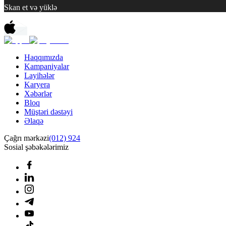
Skan et və yüklə
Haqqımızda
Kampaniyalar
Layihələr
Karyera
Xəbərlər
Bloq
Müştəri dəstəyi
Əlaqə
Çağrı mərkəzi
(012) 924
Sosial şəbəkələrimiz