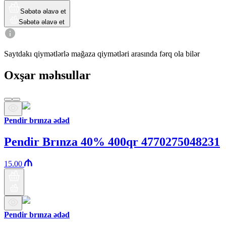
Səbətə əlavə et
Səbətə əlavə et
Saytdakı qiymətlərlə mağaza qiymətləri arasında fərq ola bilər
Oxşar məhsullar
Pendir brınza ədəd
Pendir Brınza 40% 400qr 4770275048231
15.00
Pendir brınza ədəd