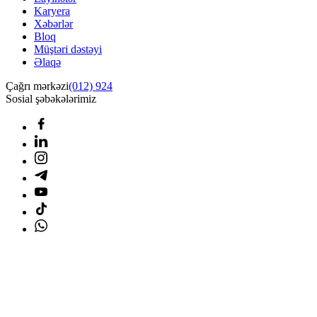
Karyera
Xəbərlər
Bloq
Müştəri dəstəyi
Əlaqə
Çağrı mərkəzi
(012) 924
Sosial şəbəkələrimiz