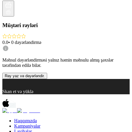
Müştəri rəyləri
0.0
•
0
dəyərləndirmə
Məhsul dəyərləndirməsi yalnız həmin məhsulu almış şəxslər
tərəfindən edilə bilər.
Rəy yaz və dəyərləndir.
Skan et və yüklə
Haqqımızda
Kampaniyalar
Layihələr