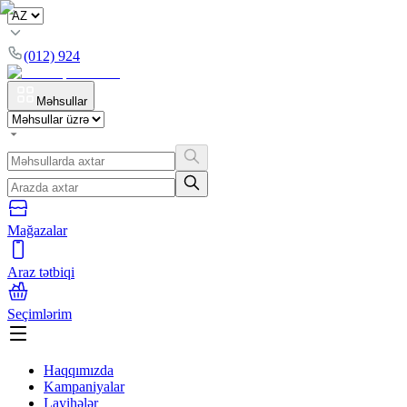
(012) 924
Məhsullar
Mağazalar
Araz tətbiqi
Seçimlərim
Haqqımızda
Kampaniyalar
Layihələr