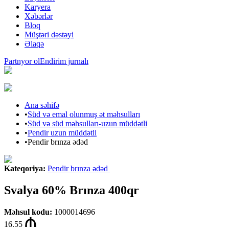
Karyera
Xəbərlər
Bloq
Müştəri dəstəyi
Əlaqə
Partnyor ol
Endirim jurnalı
Ana səhifə
•
Süd və emal olunmuş ət məhsulları
•
Süd və süd məhsulları-uzun müddətli
•
Pendir uzun müddətli
•
Pendir brınza ədəd
Kateqoriya
:
Pendir brınza ədəd
Svalya 60% Brınza 400qr
Məhsul kodu
:
1000014696
16.55