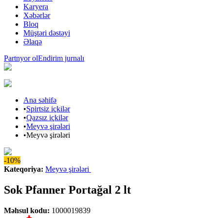
Karyera
Xəbərlər
Bloq
Müştəri dəstəyi
Əlaqə
Partnyor ol
Endirim jurnalı
Ana səhifə
•
Spirtsiz içkilər
•
Qazsız içkilər
•
Meyvə şirələri
•
Meyvə şirələri
-10%
Kateqoriya
:
Meyvə şirələri
Sok Pfanner Portağal 2 lt
Məhsul kodu
:
1000019839