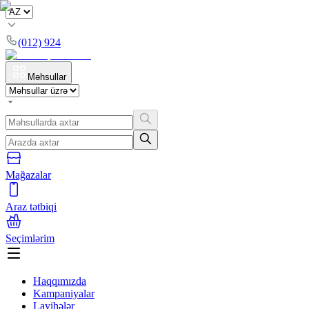
(012) 924
Məhsullar
Mağazalar
Araz tətbiqi
Seçimlərim
Haqqımızda
Kampaniyalar
Layihələr