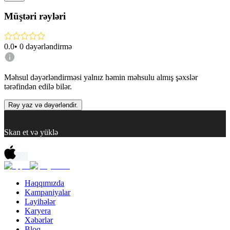
Müştəri rəyləri
0.0
•
0
dəyərləndirmə
Məhsul dəyərləndirməsi yalnız həmin məhsulu almış şəxslər
tərəfindən edilə bilər.
Rəy yaz və dəyərləndir.
Skan et və yüklə
Haqqımızda
Kampaniyalar
Layihələr
Karyera
Xəbərlər
Bloq