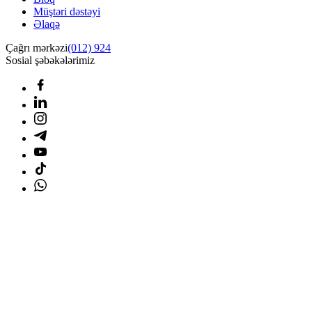
Müştəri dəstəyi
Əlaqə
Çağrı mərkəzi
(012) 924
Sosial şəbəkələrimiz