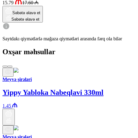
15.79
17.60
₼
Səbətə əlavə et
Səbətə əlavə et
Saytdakı qiymətlərlə mağaza qiymətləri arasında fərq ola bilər
Oxşar məhsullar
Meyvə şirələri
Yippy Yabloka Nabeqlavi 330ml
1.45
Meyvə şirələri