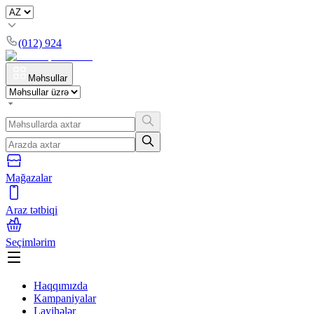
(012) 924
Məhsullar
Mağazalar
Araz tətbiqi
Seçimlərim
Haqqımızda
Kampaniyalar
Layihələr