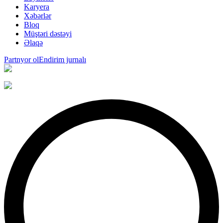
Karyera
Xəbərlər
Bloq
Müştəri dəstəyi
Əlaqə
Partnyor ol
Endirim jurnalı