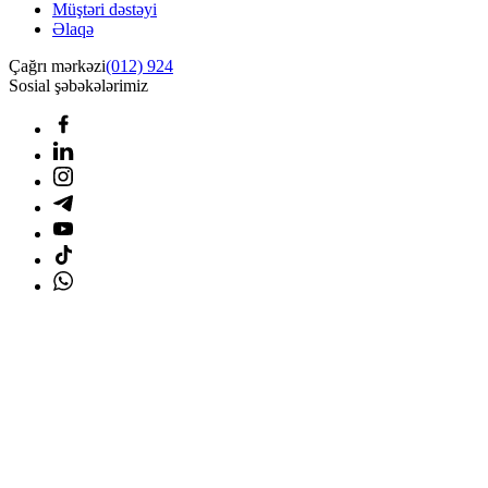
Müştəri dəstəyi
Əlaqə
Çağrı mərkəzi
(012) 924
Sosial şəbəkələrimiz