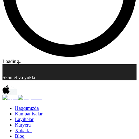
Loading...
Skan et və yüklə
Haqqımızda
Kampaniyalar
Layihələr
Karyera
Xəbərlər
Bloq